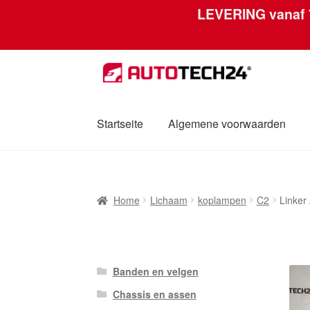
LEVERING vanaf
Skip
Skip
to
to
navigation
content
Startseite
Algemene voorwaarden
Home
Afdruk
Algemene voorwaarden
Betal
Home
Lichaam
koplampen
C2
Linker
Mijn account
Over ons
Privacybeleid
Werel
Banden en velgen
Chassis en assen