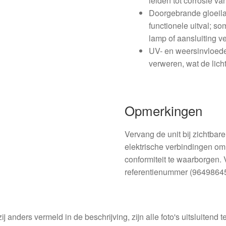
leiden tot corrosie v
Doorgebrande gloeila
functionele uitval; som
lamp of aansluiting 
UV- en weersinvloede
verweren, wat de lich
Opmerkingen
Vervang de unit bij zichtba
elektrische verbindingen om 
conformiteit te waarborgen. V
referentienummer (964986458
ij anders vermeld in de beschrijving, zijn alle foto's uitsluitend ter