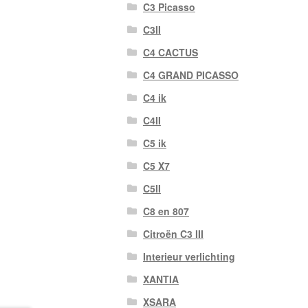
C3 Picasso
C3II
C4 CACTUS
C4 GRAND PICASSO
C4 ik
C4II
C5 ik
C5 X7
C5II
C8 en 807
Citroën C3 III
Interieur verlichting
XANTIA
XSARA