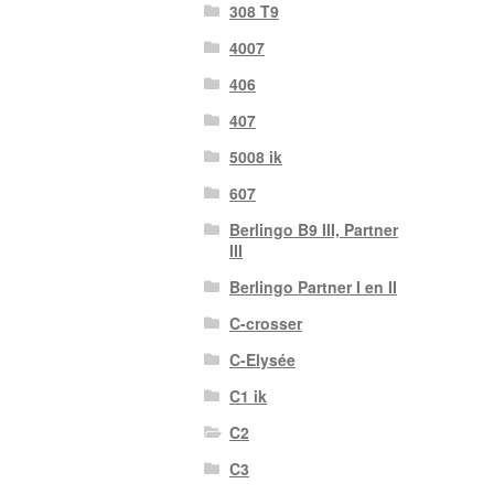
308 T9
4007
406
407
5008 ik
607
Berlingo B9 III, Partner
III
Berlingo Partner I en II
C-crosser
C-Elysée
C1 ik
C2
C3