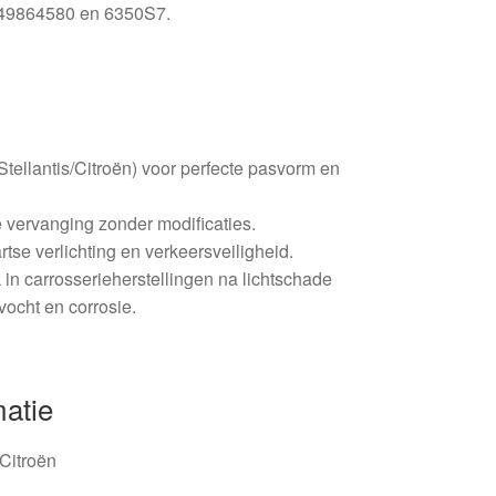
649864580 en 6350S7.
Stellantis/Citroën) voor perfecte pasvorm en
 vervanging zonder modificaties.
rtse verlichting en verkeersveiligheid.
 in carrosserieherstellingen na lichtschade
 vocht en corrosie.
matie
 Citroën