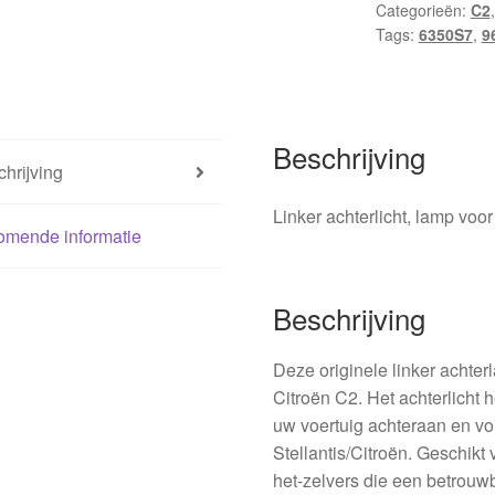
Categorieën:
C2
9649864580
Tags:
6350S7
,
9
6350S7
aantal
Beschrijving
hrijving
Linker achterlicht, lamp voor
omende informatie
Beschrijving
Deze originele linker achter
Citroën C2. Het achterlicht h
uw voertuig achteraan en vol
Stellantis/Citroën. Geschikt
het-zelvers die een betrou