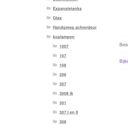
Expansietanks
Glas
Handgreep achterdeur
koplampen
Besc
1007
107
Bijk
108
206
207
3008 ik
301
307 I en II
308