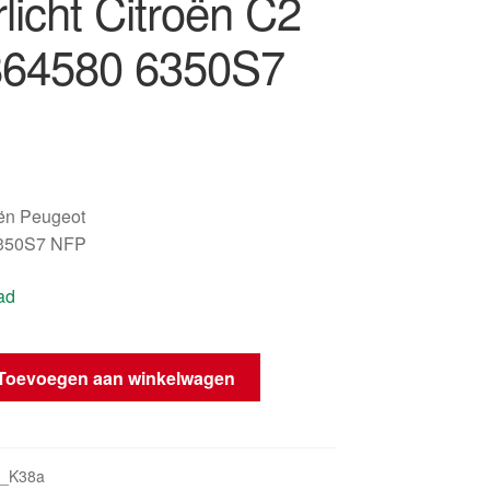
licht Citroën C2
64580 6350S7
oën Peugeot
350S7 NFP
ad
Toevoegen aan winkelwagen
4_K38a