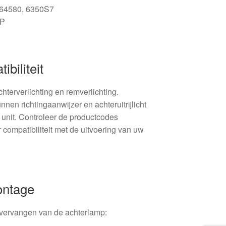
864580, 6350S7
FP
biliteit
chterverlichting en remverlichting.
nnen richtingaanwijzer en achteruitrijlicht
e unit. Controleer de productcodes
compatibiliteit met de uitvoering van uw
ontage
vervangen van de achterlamp: