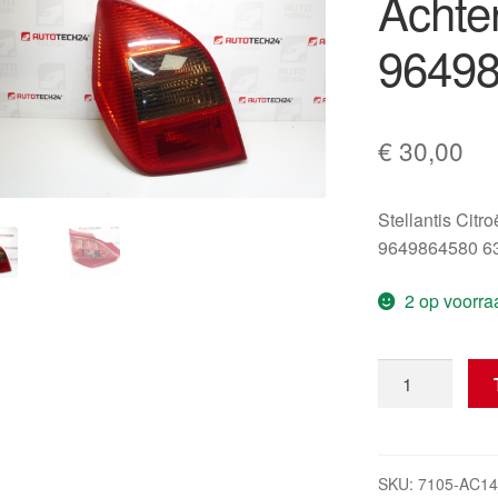
Achter
96498
€
30,00
Stellantis Citr
9649864580 6
2 op voorra
Linker
Achterlamp
Achterlicht
Citroën
C2
SKU:
7105-AC1