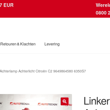
 7 EUR
Werel
0800 
Retouren & Klachten
Levering
ingen
Contact
Kassa
Klachten
Klachtenprocedure
Levering
 Achterlamp Achterlicht Citroën C2 9649864580 6350S7
dwijde verzending
Winkelwagen
Linke
🔍