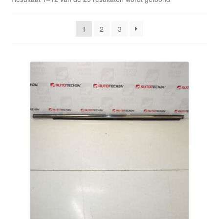
Kassa
op
nieuwste
1
2
3
Klachten
Klachtenprocedure
Levering
Mijn account
Over ons
Privacybeleid
Wereldwijde verzending
Winkelwagen