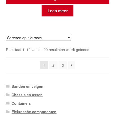
Lees meer
Gesorteerd
Resultaat 1–12 van de 29 resultaten wordt getoond
op
nieuwste
1
2
3
Banden en velgen
Chassis en assen
Containers
Elektrische componenten