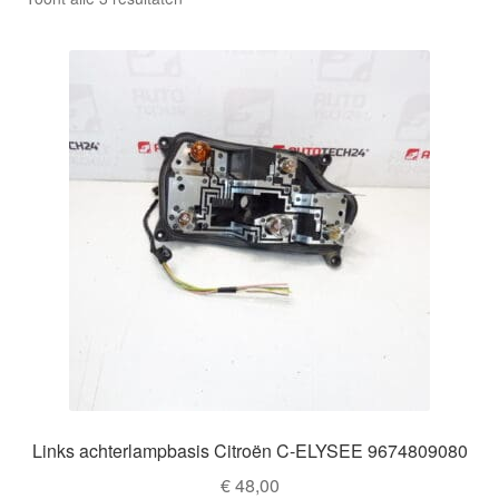
Kassa
op
nieuwste
Klachten
Klachtenprocedure
Levering
Mijn account
Over ons
Privacybeleid
Wereldwijde verzending
Links achterlampbasis Citroën C-ELYSEE 9674809080
€
48,00
Winkelwagen