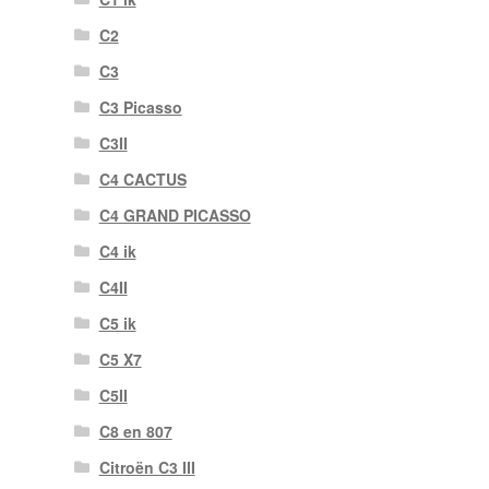
C2
C3
C3 Picasso
C3II
C4 CACTUS
C4 GRAND PICASSO
C4 ik
C4II
C5 ik
C5 X7
C5II
C8 en 807
Citroën C3 III