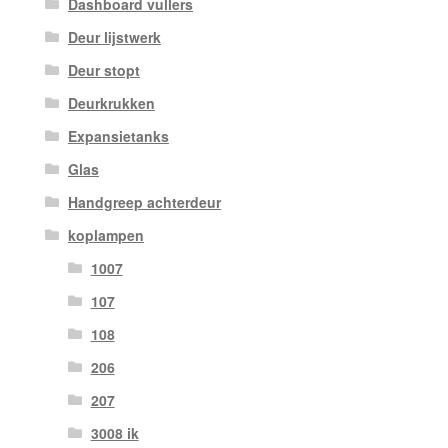
Dashboard vullers
Deur lijstwerk
Deur stopt
Deurkrukken
Expansietanks
Glas
Handgreep achterdeur
koplampen
1007
107
108
206
207
3008 ik