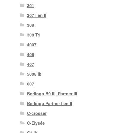
301
307 I en II
308
308 T9
4007
406
407
5008 ik
607
Berlingo B9 III, Partner III
Berlingo Partner I en II
C-crosser
C-Elysée
C1 ik