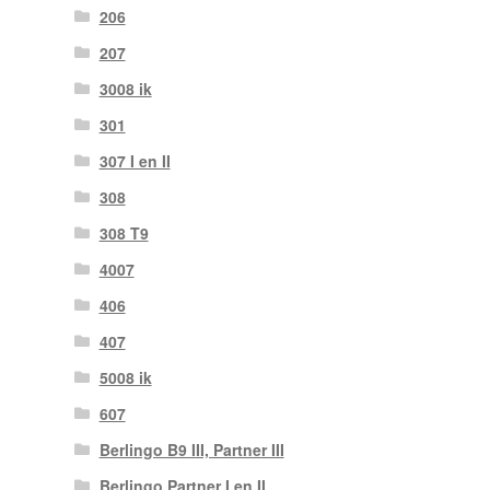
206
207
3008 ik
301
307 I en II
308
308 T9
4007
406
407
5008 ik
607
Berlingo B9 III, Partner III
Berlingo Partner I en II