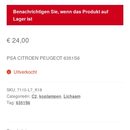
Benachrichtigen Sie, wenn das Produkt auf
Lager ist
€
24,00
PSA CITROEN PEUGEOT 6351S6
Uitverkocht
SKU:
7110-L7_K18
Categorieën:
C2
,
koplampen
,
Lichaam
Tag:
6351S6