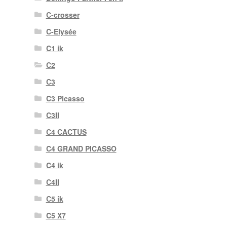
C-crosser
C-Elysée
C1 ik
C2
C3
C3 Picasso
C3II
C4 CACTUS
C4 GRAND PICASSO
C4 ik
C4II
C5 ik
C5 X7