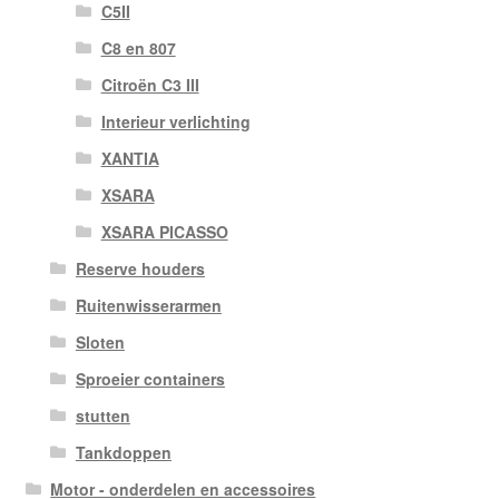
C5II
C8 en 807
Citroën C3 III
Interieur verlichting
XANTIA
XSARA
XSARA PICASSO
Reserve houders
Ruitenwisserarmen
Sloten
Sproeier containers
stutten
Tankdoppen
Motor - onderdelen en accessoires