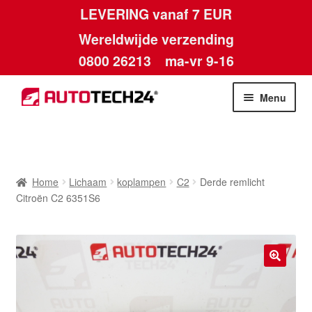
LEVERING vanaf 7 EUR
Wereldwijde verzending
0800 26213
ma-vr 9-16
Skip
Skip
Menu
to
to
navigation
content
Home
Afdruk
Home
Lichaam
koplampen
C2
Derde remlicht
Citroën C2 6351S6
Algemene voorwaarden
Betalingen
🔍
Contact