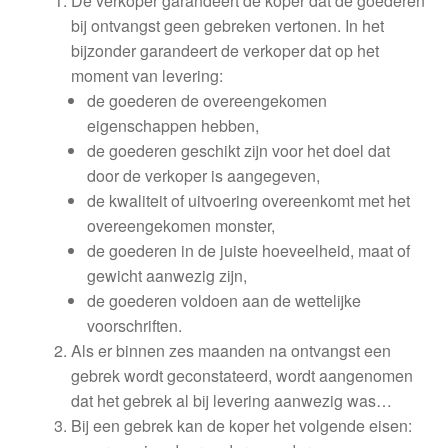
De verkoper garandeert de koper dat de goederen
Kassa
bij ontvangst geen gebreken vertonen. In het
bijzonder garandeert de verkoper dat op het
Klachten
moment van levering:
de goederen de overeengekomen
Klachtenprocedure
eigenschappen hebben,
de goederen geschikt zijn voor het doel dat
Levering
door de verkoper is aangegeven,
de kwaliteit of uitvoering overeenkomt met het
Mijn account
overeengekomen monster,
de goederen in de juiste hoeveelheid, maat of
gewicht aanwezig zijn,
Over ons
de goederen voldoen aan de wettelijke
voorschriften.
Privacybeleid
Als er binnen zes maanden na ontvangst een
gebrek wordt geconstateerd, wordt aangenomen
Wereldwijde verzending
dat het gebrek al bij levering aanwezig was…
Bij een gebrek kan de koper het volgende eisen:
Winkelwagen