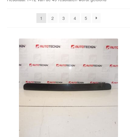
Kassa
op
nieuwste
1
2
3
4
5
Klachten
Klachtenprocedure
Levering
Mijn account
Over ons
Privacybeleid
Wereldwijde verzending
Winkelwagen