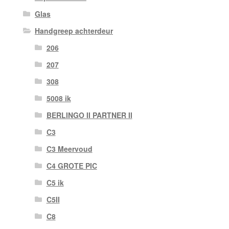
Glas
Handgreep achterdeur
206
207
308
5008 ik
BERLINGO II PARTNER II
C3
C3 Meervoud
C4 GROTE PIC
C5 ik
C5II
C8