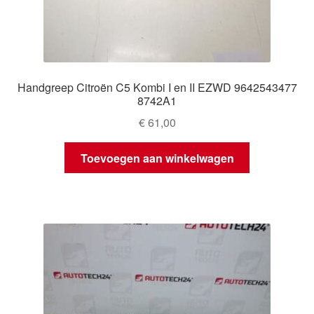
Handgreep Citroën C5 Kombi I en II EZWD 9642543477
8742A1
€
61,00
Toevoegen aan winkelwagen