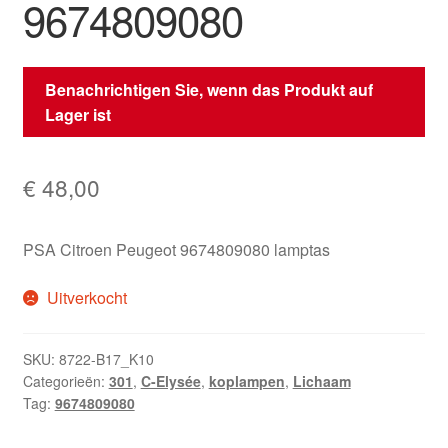
9674809080
Benachrichtigen Sie, wenn das Produkt auf
Lager ist
€
48,00
PSA Citroen Peugeot 9674809080 lamptas
Uitverkocht
SKU:
8722-B17_K10
Categorieën:
301
,
C-Elysée
,
koplampen
,
Lichaam
Tag:
9674809080