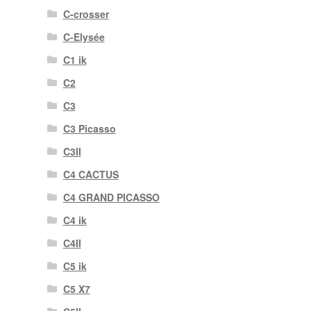
C-crosser
C-Elysée
C1 ik
C2
C3
C3 Picasso
C3II
C4 CACTUS
C4 GRAND PICASSO
C4 ik
C4II
C5 ik
C5 X7