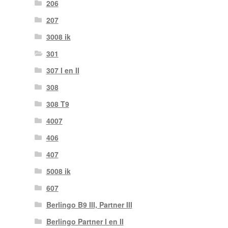
206
207
3008 ik
301
307 I en II
308
308 T9
4007
406
407
5008 ik
607
Berlingo B9 III, Partner III
Berlingo Partner I en II