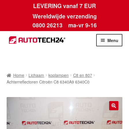
LEVERING vanaf 7 EUR
Wereldwijde verzending
0800 26213
ma-vr 9-16
Skip
Skip
Menu
to
to
navigation
content
Home
Afdruk
Home
Lichaam
koplampen
C8 en 807
Achterreflectoren Citroën C8 6340A9 6340C0
Algemene voorwaarden
Betalingen
🔍
Contact