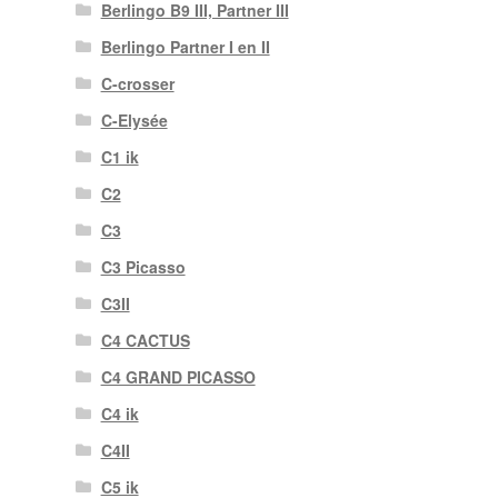
Berlingo B9 III, Partner III
Berlingo Partner I en II
C-crosser
C-Elysée
C1 ik
C2
C3
C3 Picasso
C3II
C4 CACTUS
C4 GRAND PICASSO
C4 ik
C4II
C5 ik