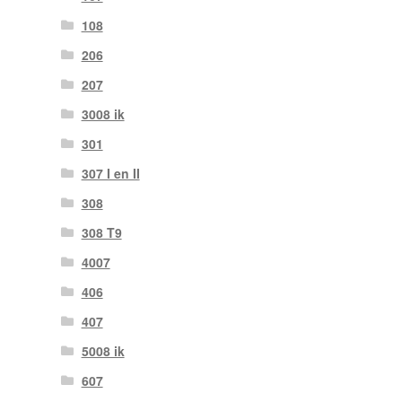
108
206
207
3008 ik
301
307 I en II
308
308 T9
4007
406
407
5008 ik
607