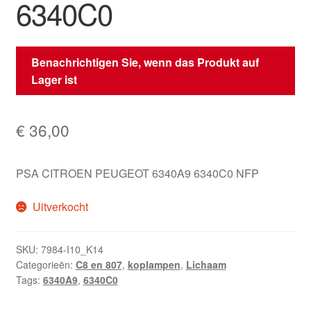
6340C0
Benachrichtigen Sie, wenn das Produkt auf
Lager ist
€
36,00
PSA CITROEN PEUGEOT 6340A9 6340C0 NFP
Uitverkocht
SKU:
7984-I10_K14
Categorieën:
C8 en 807
,
koplampen
,
Lichaam
Tags:
6340A9
,
6340C0