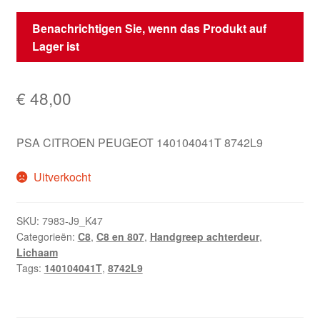
Benachrichtigen Sie, wenn das Produkt auf
Lager ist
€
48,00
PSA CITROEN PEUGEOT 140104041T 8742L9
Uitverkocht
SKU:
7983-J9_K47
Categorieën:
C8
,
C8 en 807
,
Handgreep achterdeur
,
Lichaam
Tags:
140104041T
,
8742L9