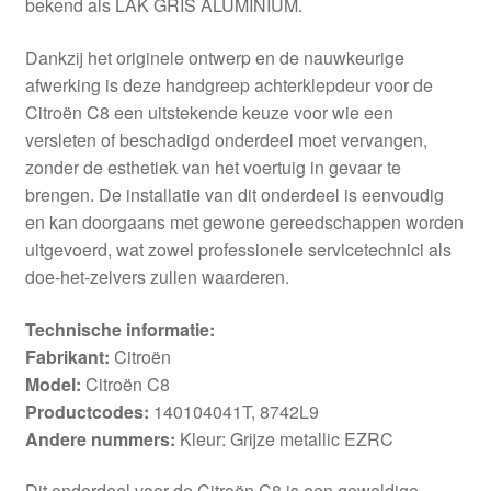
bekend als LAK GRIS ALUMINIUM.
Dankzij het originele ontwerp en de nauwkeurige
afwerking is deze handgreep achterklepdeur voor de
Citroën C8 een uitstekende keuze voor wie een
versleten of beschadigd onderdeel moet vervangen,
zonder de esthetiek van het voertuig in gevaar te
brengen. De installatie van dit onderdeel is eenvoudig
en kan doorgaans met gewone gereedschappen worden
uitgevoerd, wat zowel professionele servicetechnici als
doe-het-zelvers zullen waarderen.
Technische informatie:
Fabrikant:
Citroën
Model:
Citroën C8
Productcodes:
140104041T, 8742L9
Andere nummers:
Kleur: Grijze metallic EZRC
Dit onderdeel voor de Citroën C8 is een geweldige