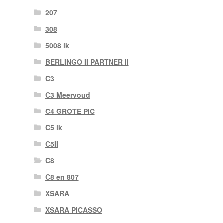
207
308
5008 ik
BERLINGO II PARTNER II
C3
C3 Meervoud
C4 GROTE PIC
C5 ik
C5II
C8
C8 en 807
XSARA
XSARA PICASSO