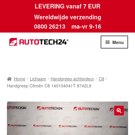
LEVERING vanaf 7 EUR
Wereldwijde verzending
0800 26213
ma-vr 9-16
Skip
Skip
Menu
to
to
navigation
content
Home
Afdruk
Home
Lichaam
Handgreep achterdeur
C8
Handgreep Citroën C8 140104041T 8742L9
Algemene voorwaarden
Betalingen
🔍
Contact