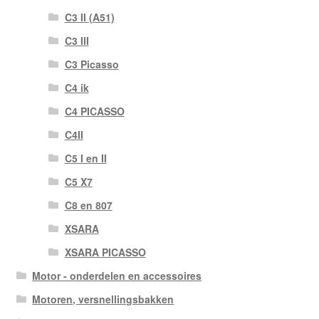
C3 II (A51)
C3 III
C3 Picasso
C4 ik
C4 PICASSO
C4II
C5 I en II
C5 X7
C8 en 807
XSARA
XSARA PICASSO
Motor - onderdelen en accessoires
Motoren, versnellingsbakken