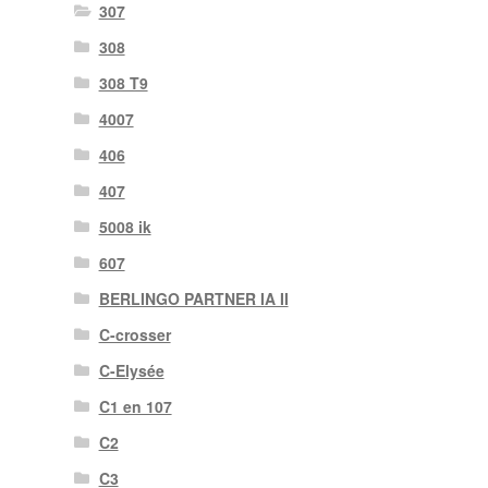
307
308
308 T9
4007
406
407
5008 ik
607
BERLINGO PARTNER IA II
C-crosser
C-Elysée
C1 en 107
C2
C3