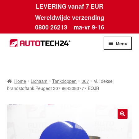
LEVERING vanaf 7 EUR
Wereldwijde verzending
0800 26213
ma-vr 9-16
Skip
Skip
Menu
to
to
navigation
content
Home
Afdruk
Home
Lichaam
Tankdoppen
307
Vul deksel
brandstoftank Peugeot 307 9643083777 EQJB
Algemene voorwaarden
Betalingen
🔍
Contact