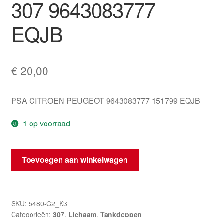
307 9643083777
EQJB
€
20,00
PSA CITROEN PEUGEOT 9643083777 151799 EQJB
1 op voorraad
Vul
Toevoegen aan winkelwagen
deksel
brandstoftank
Peugeot
307
SKU:
5480-C2_K3
Categorieën:
307
,
Lichaam
,
Tankdoppen
9643083777