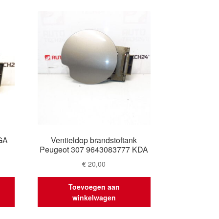
GA
Ventieldop brandstoftank
Peugeot 307 9643083777 KDA
€
20,00
Toevoegen aan
winkelwagen