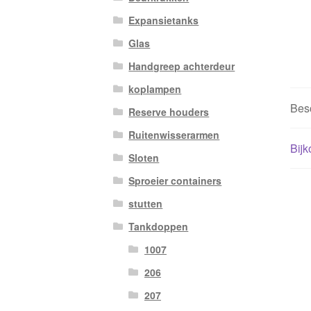
Expansietanks
Glas
Handgreep achterdeur
koplampen
Besc
Reserve houders
Ruitenwisserarmen
Bijk
Sloten
Sproeier containers
stutten
Tankdoppen
1007
206
207