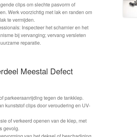
gende clips om slechte pasvorm of
n. Werk voorzichtig met lak en randen om
ak te vermijden.
sionals: Inspecteer het scharnier en het
isme bij vervanging; vervang versleten
uurzame reparatie.
deel Meestal Defect
f parkeeraanrijding tegen de tankklep.
n kunststof clips door veroudering en UV-
sie of verkeerd openen van de klep, met
ls gevolg.
 vervorming van het deksel of beschadiging