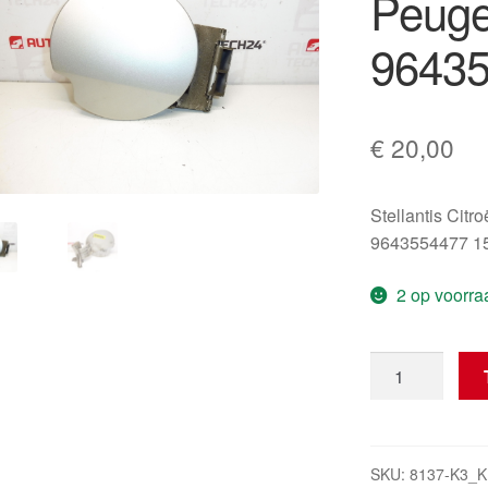
Peuge
9643
€
20,00
Stellantis Citr
9643554477 1
2 op voorra
Tankklep/Afde
Peugeot
307
9643554477
ETSC
SKU:
8137-K3_