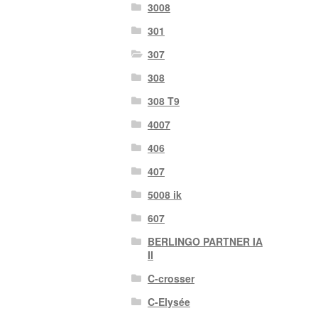
3008
301
307
308
308 T9
4007
406
407
5008 ik
607
BERLINGO PARTNER IA
II
C-crosser
C-Elysée