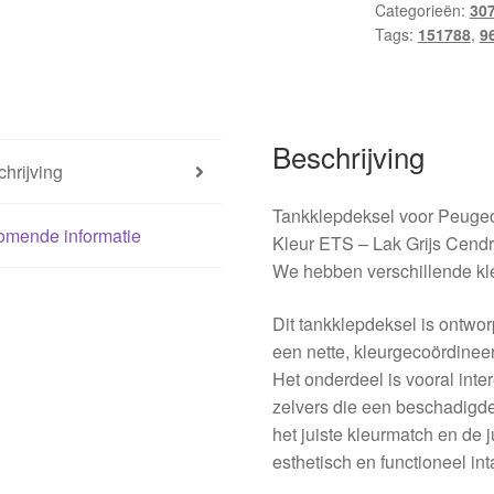
Categorieën:
30
aantal
Tags:
151788
,
9
Beschrijving
hrijving
Tankklepdeksel voor Peuge
omende informatie
Kleur ETS – Lak Grijs Cend
We hebben verschillende kl
Dit tankklepdeksel is ontwo
een nette, kleurgecoördinee
Het onderdeel is vooral int
zelvers die een beschadigde
het juiste kleurmatch en de j
esthetisch en functioneel int