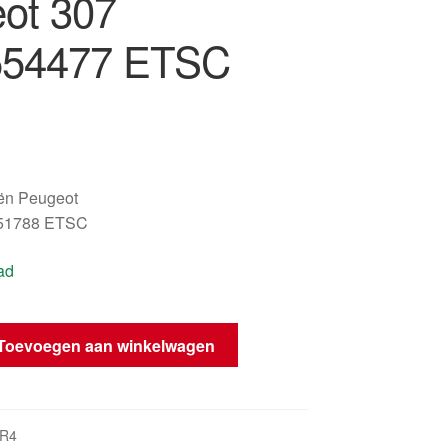
ot 307
554477 ETSC
oën Peugeot
51788 ETSC
ad
kkap
Toevoegen aan winkelwagen
KR4