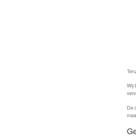
Tenz
Wij 
verv
De o
maa
Ge