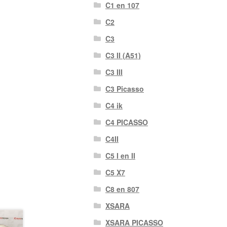
C1 en 107
C2
C3
C3 II (A51)
C3 III
C3 Picasso
C4 ik
C4 PICASSO
C4II
C5 I en II
C5 X7
C8 en 807
XSARA
XSARA PICASSO