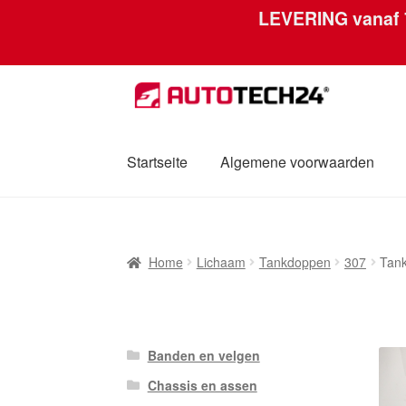
LEVERING vanaf
Skip
Skip
to
to
navigation
content
Startseite
Algemene voorwaarden
Home
Afdruk
Algemene voorwaarden
Betal
Home
Lichaam
Tankdoppen
307
Tan
Mijn account
Over ons
Privacybeleid
Werel
Banden en velgen
Chassis en assen