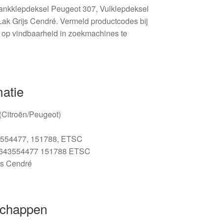
ankklepdeksel Peugeot 307, Vulklepdeksel
k Grijs Cendré. Vermeld productcodes bij
op vindbaarheid in zoekmachines te
matie
 (Citroën/Peugeot)
554477, 151788, ETSC
643554477 151788 ETSC
js Cendré
schappen