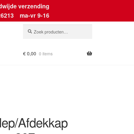
dwijde verzending
26213
ma-vr 9-16
Zoeken
Zoeken
naar:
€
0,00
0 items
lep/Afdekkap