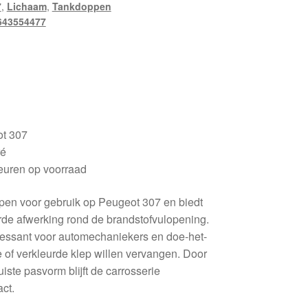
7
,
Lichaam
,
Tankdoppen
643554477
ot 307
ré
euren op voorraad
rpen voor gebruik op Peugeot 307 en biedt
rde afwerking rond de brandstofvulopening.
eressant voor automechaniekers en doe-het-
 of verkleurde klep willen vervangen. Door
uiste pasvorm blijft de carrosserie
act.