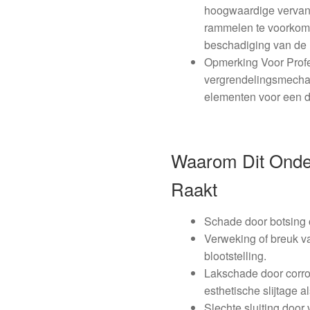
hoogwaardige vervan
rammelen te voorkome
beschadiging van de l
Opmerking Voor Profes
vergrendelingsmechan
elementen voor een d
Waarom Dit Onder
Raakt
Schade door botsing o
Verweking of breuk va
blootstelling.
Lakschade door corro
esthetische slijtage a
Slechte sluiting door