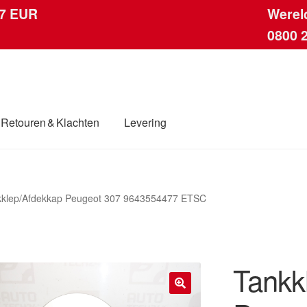
 7 EUR
Werel
0800 
Retouren & Klachten
Levering
ingen
Contact
Kassa
Klachten
Klachtenprocedure
Levering
kklep/Afdekkap Peugeot 307 9643554477 ETSC
dwijde verzending
Winkelwagen
Tankk
🔍