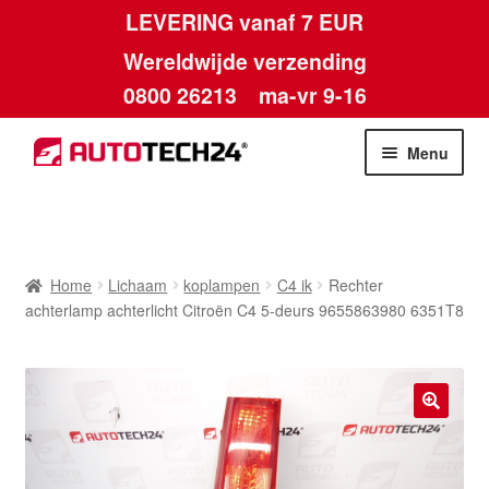
LEVERING vanaf 7 EUR
Wereldwijde verzending
0800 26213
ma-vr 9-16
Skip
Skip
Menu
to
to
navigation
content
Home
Afdruk
Home
Lichaam
koplampen
C4 ik
Rechter
achterlamp achterlicht Citroën C4 5-deurs 9655863980 6351T8
Algemene voorwaarden
Betalingen
🔍
Contact