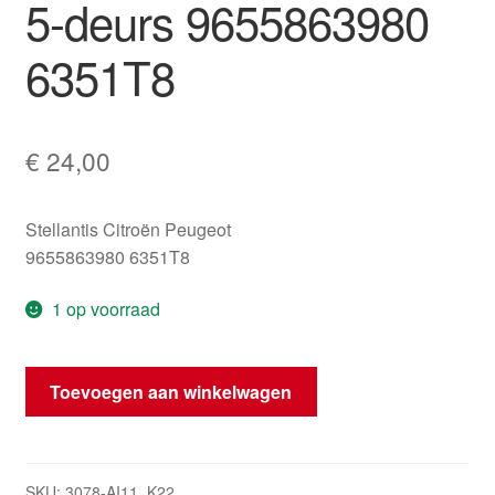
5-deurs 9655863980
6351T8
€
24,00
Stellantis Citroën Peugeot
9655863980 6351T8
1 op voorraad
Rechter
Toevoegen aan winkelwagen
achterlamp
achterlicht
Citroën
C4
SKU:
3078-AI11_K22