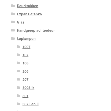
Deurkrukken
Expansietanks
Glas
Handgreep achterdeur
koplampen
1007
107
108
206
207
3008 ik
301
307 I en II