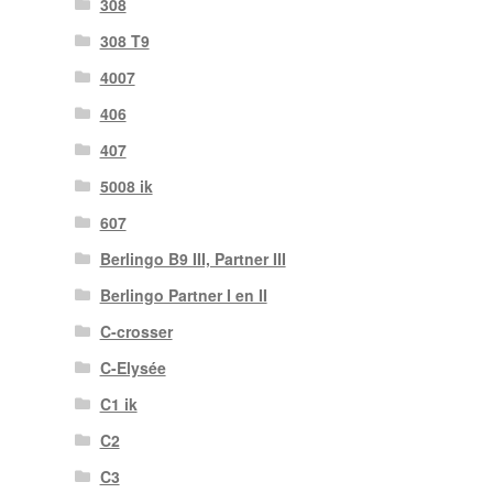
308
308 T9
4007
406
407
5008 ik
607
Berlingo B9 III, Partner III
Berlingo Partner I en II
C-crosser
C-Elysée
C1 ik
C2
C3