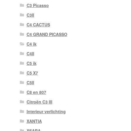
C3 Picasso
C3II
C4 CACTUS
C4 GRAND PICASSO
C4 ik
C4II
C5 ik
C5 X7
C5II
C8 en 807
Citroën C3 III
Interieur verlichting
XANTIA
XSARA