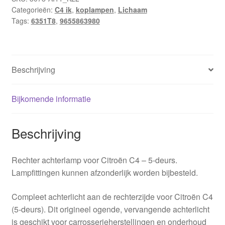
Categorieën:
C4 ik
,
koplampen
,
Lichaam
5-
Tags:
6351T8
,
9655863980
deurs
9655863980
6351T8
aantal
Beschrijving
Bijkomende informatie
Beschrijving
Rechter achterlamp voor Citroën C4 – 5-deurs.
Lampfittingen kunnen afzonderlijk worden bijbesteld.
Compleet achterlicht aan de rechterzijde voor Citroën C4
(5-deurs). Dit origineel ogende, vervangende achterlicht
is geschikt voor carrosserieherstellingen en onderhoud