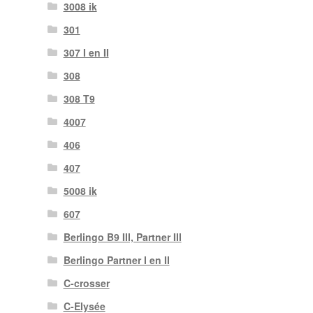
3008 ik
301
307 I en II
308
308 T9
4007
406
407
5008 ik
607
Berlingo B9 III, Partner III
Berlingo Partner I en II
C-crosser
C-Elysée