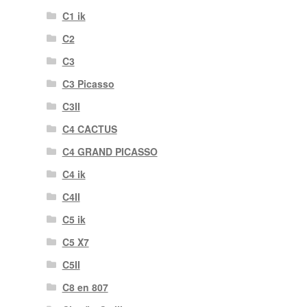
C1 ik
C2
C3
C3 Picasso
C3II
C4 CACTUS
C4 GRAND PICASSO
C4 ik
C4II
C5 ik
C5 X7
C5II
C8 en 807