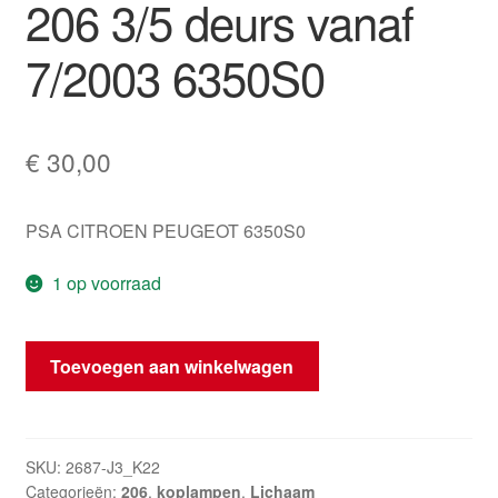
206 3/5 deurs vanaf
7/2003 6350S0
€
30,00
PSA CITROEN PEUGEOT 6350S0
1 op voorraad
Origineel
Toevoegen aan winkelwagen
linker
achterlicht
Peugeot
206
SKU:
2687-J3_K22
Categorieën:
206
,
koplampen
,
Lichaam
3/5