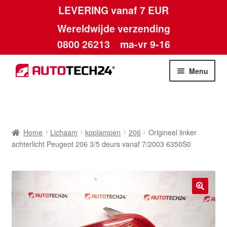
LEVERING vanaf 7 EUR
Wereldwijde verzending
0800 26213
ma-vr 9-16
Skip
Skip
Menu
to
to
navigation
content
Home
Afdruk
Home
Lichaam
koplampen
206
Origineel linker
achterlicht Peugeot 206 3/5 deurs vanaf 7/2003 6350S0
Algemene voorwaarden
Betalingen
🔍
Contact