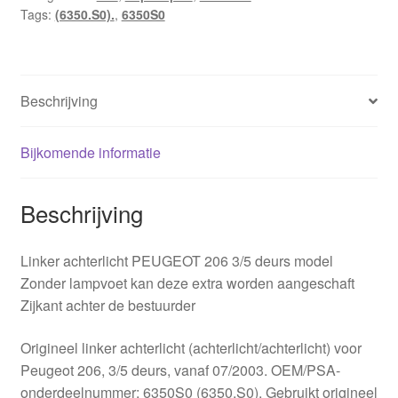
Tags:
(6350.S0).
,
6350S0
deurs
vanaf
7/2003
6350S0
Beschrijving
aantal
Bijkomende informatie
Beschrijving
Linker achterlicht PEUGEOT 206 3/5 deurs model
Zonder lampvoet kan deze extra worden aangeschaft
Zijkant achter de bestuurder
Origineel linker achterlicht (achterlicht/achterlicht) voor
Peugeot 206, 3/5 deurs, vanaf 07/2003. OEM/PSA-
onderdeelnummer: 6350S0 (6350.S0). Gebruikt origineel