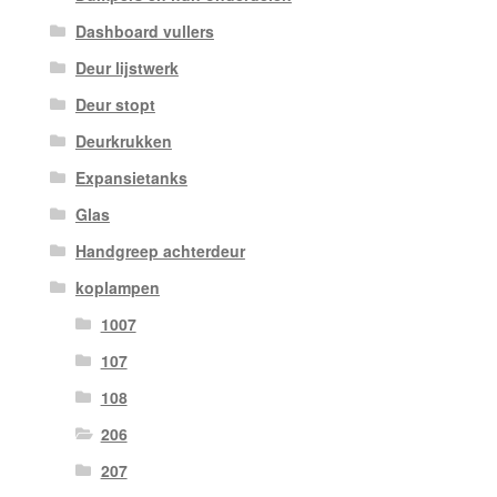
Dashboard vullers
Deur lijstwerk
Deur stopt
Deurkrukken
Expansietanks
Glas
Handgreep achterdeur
koplampen
1007
107
108
206
207