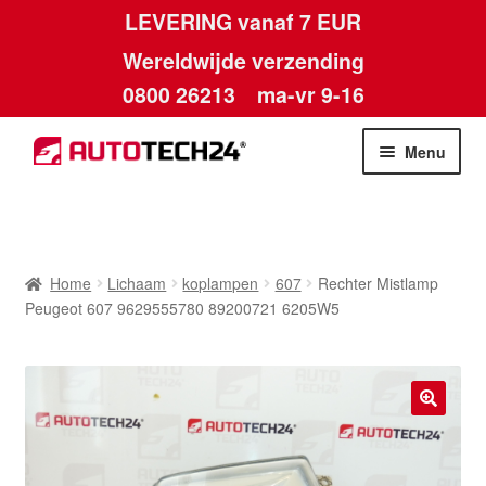
LEVERING vanaf 7 EUR
Wereldwijde verzending
0800 26213
ma-vr 9-16
Skip
Skip
Menu
to
to
navigation
content
Home
Afdruk
Home
Lichaam
koplampen
607
Rechter Mistlamp
Peugeot 607 9629555780 89200721 6205W5
Algemene voorwaarden
Betalingen
🔍
Contact