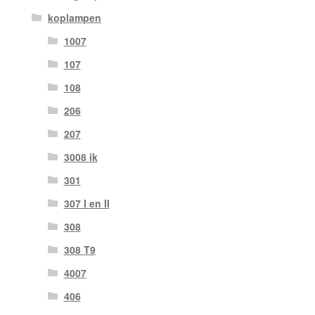
koplampen
1007
107
108
206
207
3008 ik
301
307 I en II
308
308 T9
4007
406