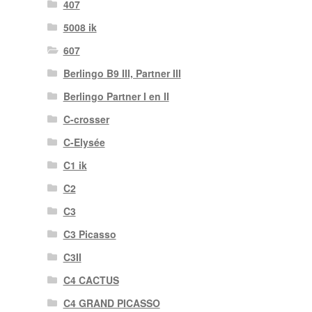
407
5008 ik
607
Berlingo B9 III, Partner III
Berlingo Partner I en II
C-crosser
C-Elysée
C1 ik
C2
C3
C3 Picasso
C3II
C4 CACTUS
C4 GRAND PICASSO