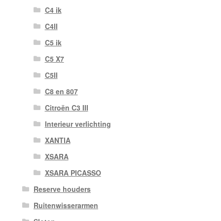
C4 ik
C4II
C5 ik
C5 X7
C5II
C8 en 807
Citroën C3 III
Interieur verlichting
XANTIA
XSARA
XSARA PICASSO
Reserve houders
Ruitenwisserarmen