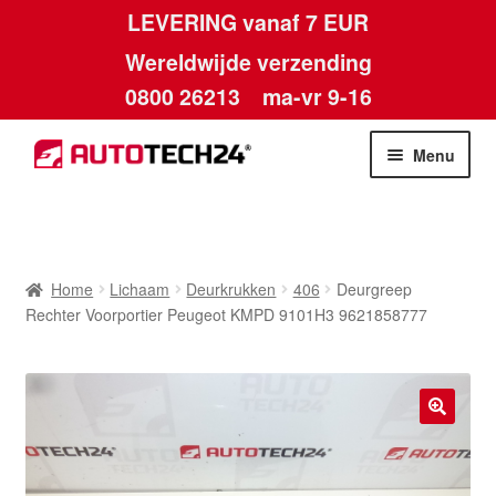
LEVERING vanaf 7 EUR
Wereldwijde verzending
0800 26213
ma-vr 9-16
Skip
Skip
Menu
to
to
navigation
content
Home
Afdruk
Home
Lichaam
Deurkrukken
406
Deurgreep
Rechter Voorportier Peugeot KMPD 9101H3 9621858777
Algemene voorwaarden
Betalingen
🔍
Contact