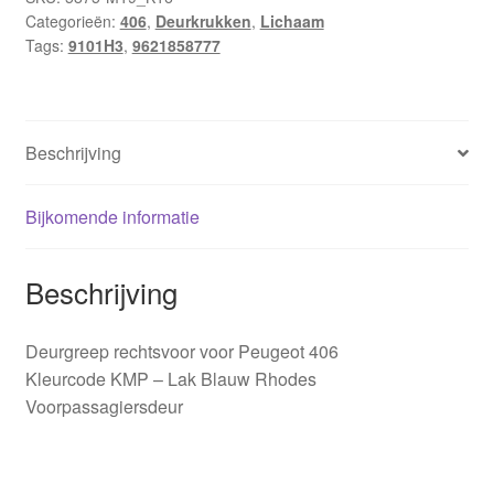
Categorieën:
406
,
Deurkrukken
,
Lichaam
9101H3
Tags:
9101H3
,
9621858777
9621858777
aantal
Beschrijving
Bijkomende informatie
Beschrijving
Deurgreep rechtsvoor voor Peugeot 406
Kleurcode KMP – Lak Blauw Rhodes
Voorpassagiersdeur