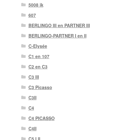
5008 ik
607
BERLINGO III en PARTNER III
BERLINGO-PARTNER I en II
C-Elysée
C1 en 107
C2 en C3
C3 III
C3 Picasso
C3II
C4
C4 PICASSO
C4II
C5 I II