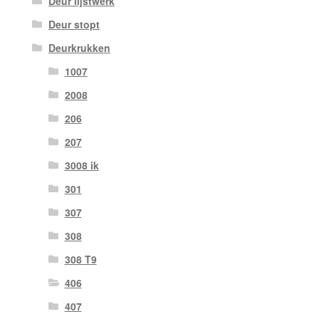
Deur lijstwerk
Deur stopt
Deurkrukken
1007
2008
206
207
3008 ik
301
307
308
308 T9
406
407