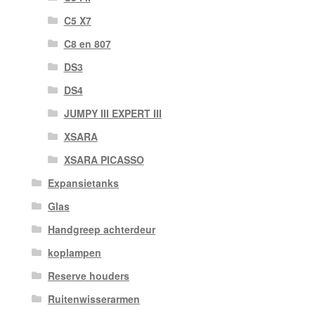
C5 X7
C8 en 807
DS3
DS4
JUMPY III EXPERT III
XSARA
XSARA PICASSO
Expansietanks
Glas
Handgreep achterdeur
koplampen
Reserve houders
Ruitenwisserarmen