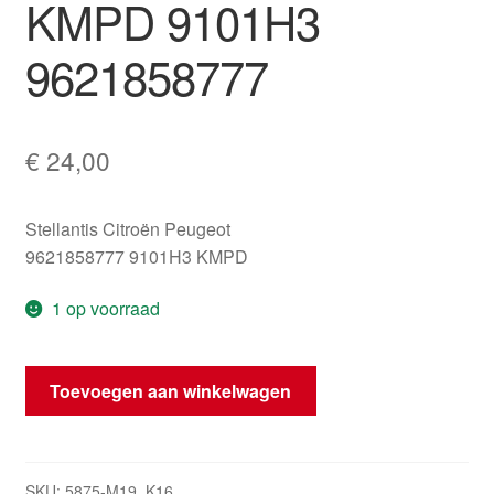
KMPD 9101H3
9621858777
€
24,00
Stellantis Citroën Peugeot
9621858777 9101H3 KMPD
1 op voorraad
Deurgreep
Toevoegen aan winkelwagen
Rechter
Voorportier
Peugeot
KMPD
SKU:
5875-M19_K16