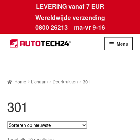
LEVERING vanaf 7 EUR
Wereldwijde verzending
0800 26213
ma-vr 9-16
Skip
Skip
Menu
to
to
navigation
content
Home
Afdruk
Home
Lichaam
Deurkrukken
301
Algemene voorwaarden
301
Betalingen
Contact
Gesorteerd
Toont alle 10 resultaten