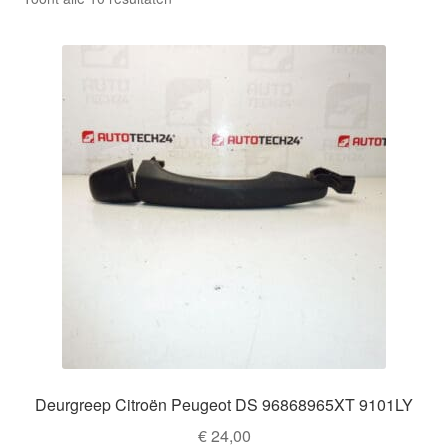
Kassa
op
nieuwste
Klachten
Klachtenprocedure
Levering
Mijn account
Over ons
Privacybeleid
Wereldwijde verzending
Deurgreep Citroën Peugeot DS 96868965XT 9101LY
€
24,00
Winkelwagen