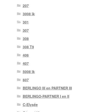
207
3008 ik
301
307
308
308 T9
406
407
5008 ik
607
BERLINGO III en PARTNER III
BERLINGO-PARTNER I en II
C-Elysée