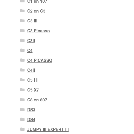
C1 en 107
C2 en C3
C3 III
C3 Picasso
C3II
C4
C4 PICASSO
C4II
C5 I II
C5 X7
C8 en 807
DS3
DS4
JUMPY III EXPERT III