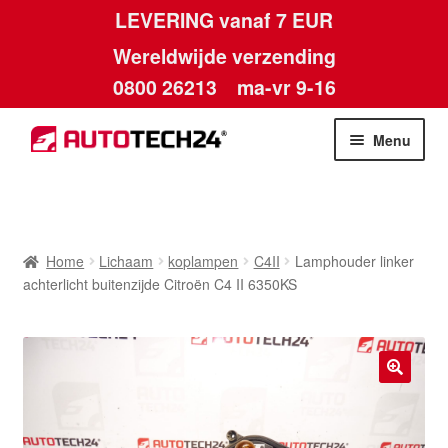
LEVERING vanaf 7 EUR
Wereldwijde verzending
0800 26213
ma-vr 9-16
Skip
Skip
Menu
to
to
navigation
content
Home
Afdruk
Home
Lichaam
koplampen
C4II
Lamphouder linker
achterlicht buitenzijde Citroën C4 II 6350KS
Algemene voorwaarden
Betalingen
🔍
Contact