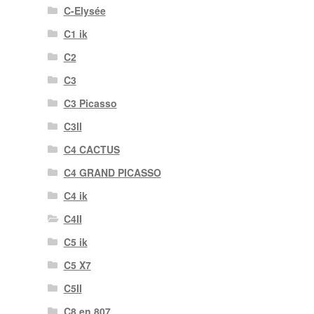
C-Elysée
C1 ik
C2
C3
C3 Picasso
C3II
C4 CACTUS
C4 GRAND PICASSO
C4 ik
C4II
C5 ik
C5 X7
C5II
C8 en 807