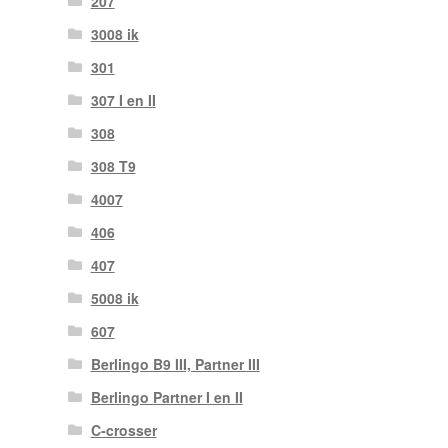
207
3008 ik
301
307 I en II
308
308 T9
4007
406
407
5008 ik
607
Berlingo B9 III, Partner III
Berlingo Partner I en II
C-crosser