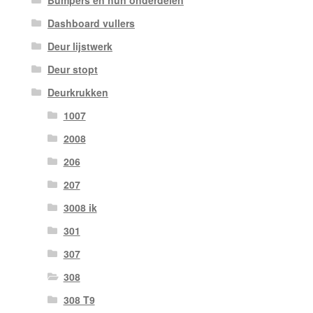
Bumpers en hun onderdelen
Dashboard vullers
Deur lijstwerk
Deur stopt
Deurkrukken
1007
2008
206
207
3008 ik
301
307
308
308 T9