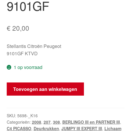
9101GF
€
20,00
Stellantis Citroën Peugeot
9101GF KTVD
1 op voorraad
Deurhendel
Toevoegen aan winkelwagen
Citroën
Peugeot
Zwart
KTVD
SKU:
5698-_K16
Categorieën:
2008
,
207
,
308
,
BERLINGO III en PARTNER III
,
9101GF
C4 PICASSO
,
Deurkrukken
,
JUMPY III EXPERT III
,
Lichaam
aantal