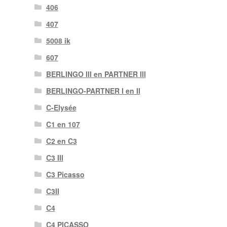
406
407
5008 ik
607
BERLINGO III en PARTNER III
BERLINGO-PARTNER I en II
C-Elysée
C1 en 107
C2 en C3
C3 III
C3 Picasso
C3II
C4
C4 PICASSO