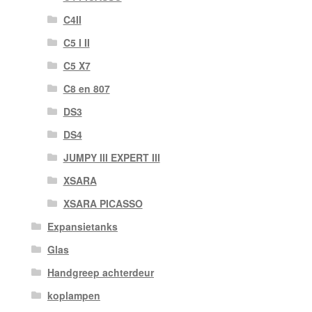
C4II
C5 I II
C5 X7
C8 en 807
DS3
DS4
JUMPY III EXPERT III
XSARA
XSARA PICASSO
Expansietanks
Glas
Handgreep achterdeur
koplampen