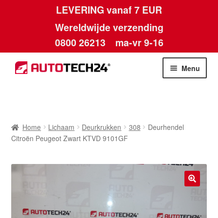
LEVERING vanaf 7 EUR
Wereldwijde verzending
0800 26213
ma-vr 9-16
Skip
Skip
Menu
to
to
navigation
content
Home
Afdruk
Home
Lichaam
Deurkrukken
308
Deurhendel
Citroën Peugeot Zwart KTVD 9101GF
Algemene voorwaarden
Betalingen
🔍
Contact