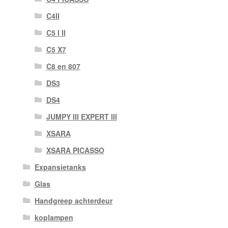
C4II
C5 I II
C5 X7
C8 en 807
DS3
DS4
JUMPY III EXPERT III
XSARA
XSARA PICASSO
Expansietanks
Glas
Handgreep achterdeur
koplampen