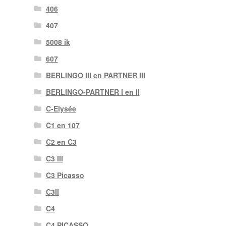
406
407
5008 ik
607
BERLINGO III en PARTNER III
BERLINGO-PARTNER I en II
C-Elysée
C1 en 107
C2 en C3
C3 III
C3 Picasso
C3II
C4
C4 PICASSO