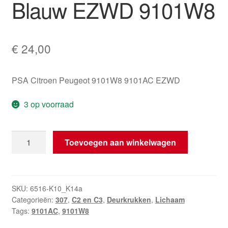
Blauw EZWD 9101W8
€
24,00
PSA Citroen Peugeot 9101W8 9101AC EZWD
3 op voorraad
Deurknop
Toevoegen aan winkelwagen
Bestuurder
Citroën
Peugeot
Blauw
SKU:
6516-K10_K14a
Categorieën:
307
,
C2 en C3
,
Deurkrukken
,
Lichaam
EZWD
Tags:
9101AC
,
9101W8
9101W8
aantal