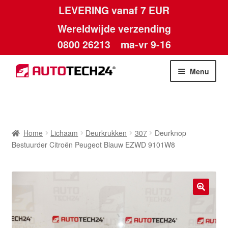
LEVERING vanaf 7 EUR
Wereldwijde verzending
0800 26213
ma-vr 9-16
Skip
Skip
Menu
to
to
navigation
content
Home
Afdruk
Home
Lichaam
Deurkrukken
307
Deurknop
Bestuurder Citroën Peugeot Blauw EZWD 9101W8
Algemene voorwaarden
Betalingen
🔍
Contact