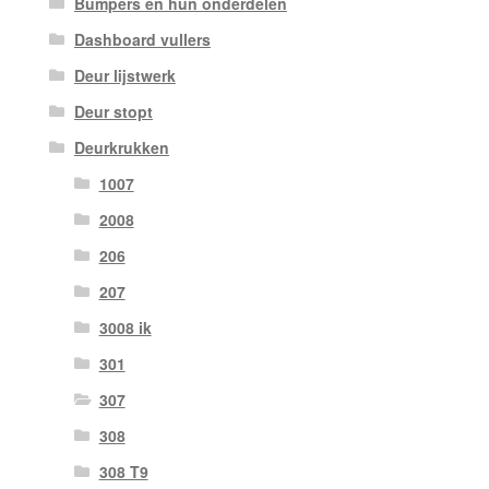
Bumpers en hun onderdelen
Dashboard vullers
Deur lijstwerk
Deur stopt
Deurkrukken
1007
2008
206
207
3008 ik
301
307
308
308 T9