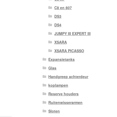
C8 en 807
DS3
DS4
JUMPY III EXPERT III
XSARA
XSARA PICASSO
Expansietanks
Glas
Handgreep achterdeur
koplampen
Reserve houders
Ruitenwisserarmen
Sloten