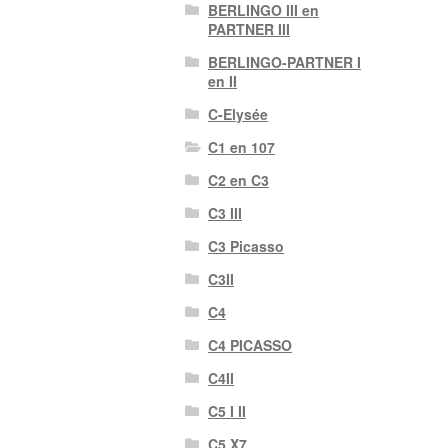
BERLINGO III en
PARTNER III
BERLINGO-PARTNER I
en II
C-Elysée
C1 en 107
C2 en C3
C3 III
C3 Picasso
C3II
C4
C4 PICASSO
C4II
C5 I II
C5 X7