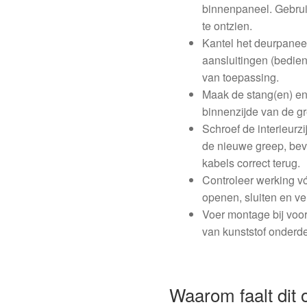
binnenpaneel. Gebruik
te ontzien.
Kantel het deurpaneel
aansluitingen (bedie
van toepassing.
Maak de stang(en) en
binnenzijde van de gr
Schroef de interieurz
de nieuwe greep, bev
kabels correct terug.
Controleer werking vó
openen, sluiten en v
Voer montage bij voo
van kunststof onderd
Waarom faalt dit