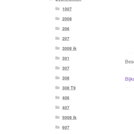
1007
2008
206
207
3008 ik
301
Besc
307
308
Bijk
308 T9
406
407
5008 ik
607