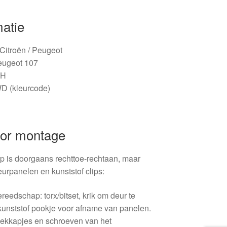
matie
/ Citroën / Peugeot
eugeot 107
AH
D (kleurcode)
oor montage
p is doorgaans rechttoe-rechtaan, maar
eurpanelen en kunststof clips:
reedschap: torx/bitset, krik om deur te
 kunststof pookje voor afname van panelen.
fdekkapjes en schroeven van het