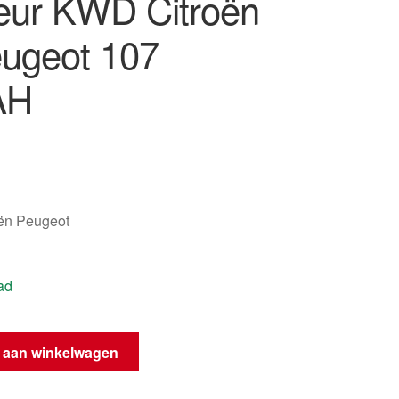
eur KWD Citroën
ugeot 107
AH
oën Peugeot
ad
 aan winkelwagen