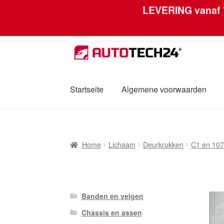
LEVERING vanaf
Skip
Skip
to
to
navigation
content
Startseite
Algemene voorwaarden
Home
Afdruk
Algemene voorwaarden
Betal
Home
Lichaam
Deurkrukken
C1 en 107
Mijn account
Over ons
Privacybeleid
Werel
Banden en velgen
Chassis en assen