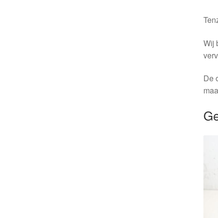
Tenz
Wij 
verv
De o
maa
Ge