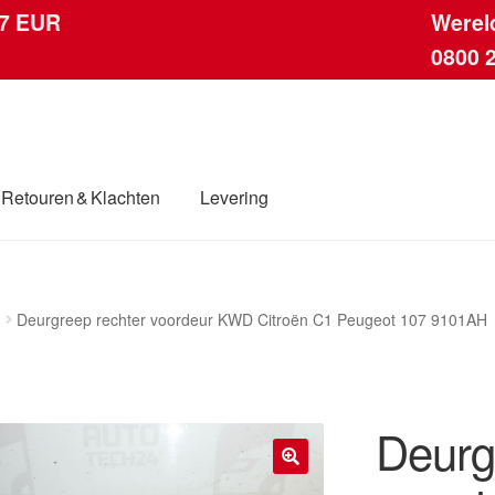
 7 EUR
Werel
0800 
Retouren & Klachten
Levering
ingen
Contact
Kassa
Klachten
Klachtenprocedure
Levering
Deurgreep rechter voordeur KWD Citroën C1 Peugeot 107 9101AH
dwijde verzending
Winkelwagen
Deurg
🔍