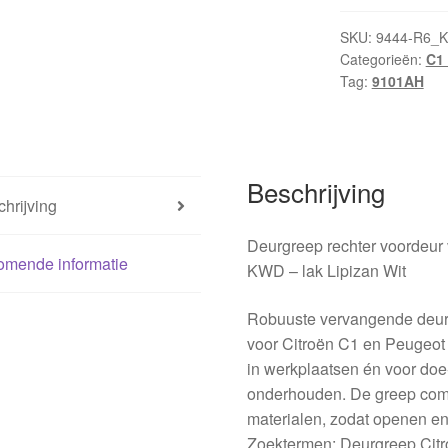
KWD
Citroën
SKU:
9444-R6_K
Categorieën:
C1 
C1
Tag:
9101AH
Peugeot
107
9101AH
aantal
Beschrijving
hrijving
Deurgreep rechter voordeur 
omende informatie
KWD – lak Lipizan Wit
Robuuste vervangende deurgr
voor Citroën C1 en Peugeot
in werkplaatsen én voor doe-
onderhouden. De greep co
materialen, zodat openen en
Zoektermen: Deurgreep Cit