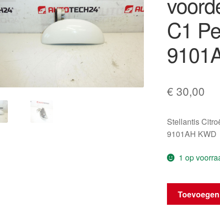
voord
C1 Pe
9101
€
30,00
Stellantis Citr
9101AH KWD
1 op voorra
Deurgreep
Toevoegen
rechter
voordeur