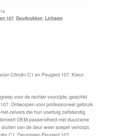
14
en 107
,
Deurkrukken
,
Lichaam
voor Citroën C1 en Peugeot 107. Kleur:
eep voor de rechter voorzijde, geschikt
 107. Ontworpen voor professioneel gebruik
het-zelvers die hun voertuig zelfstandig
mbineert OEM-passendheid met duurzame
 sluiten van de deur weer soepel verloopt.
roën C1, Deurgreep Peugeot 107,