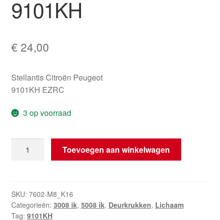
9101KH
€
24,00
Stellantis Citroën Peugeot
9101KH EZRC
3 op voorraad
Deurgreep
Toevoegen aan winkelwagen
EZRC
Peugeot
3008
5008
SKU:
7602-M8_K16
Categorieën:
3008 ik
,
5008 ik
,
Deurkrukken
,
Lichaam
9101KH
Tag:
9101KH
aantal