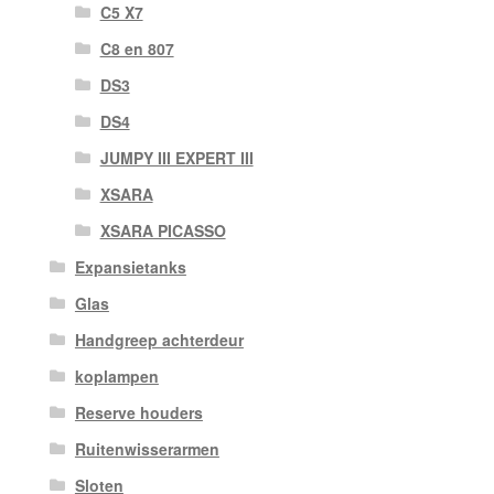
C5 X7
C8 en 807
DS3
DS4
JUMPY III EXPERT III
XSARA
XSARA PICASSO
Expansietanks
Glas
Handgreep achterdeur
koplampen
Reserve houders
Ruitenwisserarmen
Sloten