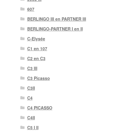
607
BERLINGO III en PARTNER III
BERLINGO-PARTNER I en II
C-Elysée
C1 en 107
C2 en C3
C3 III
C3 Picasso
C3II
C4
C4 PICASSO
C4II
C5 I II