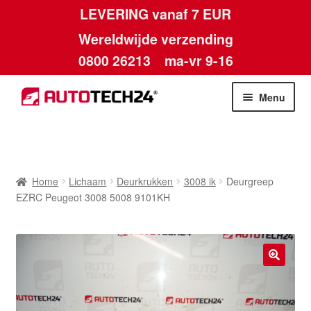
LEVERING vanaf 7 EUR
Wereldwijde verzending
0800 26213
ma-vr 9-16
Skip
Skip
Menu
to
to
navigation
content
Home
Afdruk
Home
Lichaam
Deurkrukken
3008 ik
Deurgreep
EZRC Peugeot 3008 5008 9101KH
Algemene voorwaarden
Betalingen
🔍
Contact