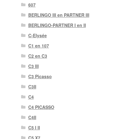
607
BERLINGO III en PARTNER III
BERLINGO-PARTNER I en II
C-Elysée
C1 en 107
C2 en C3
C3 III
C3 Picasso
C3II
C4
C4 PICASSO
C4II
C5 I II
C5 X7