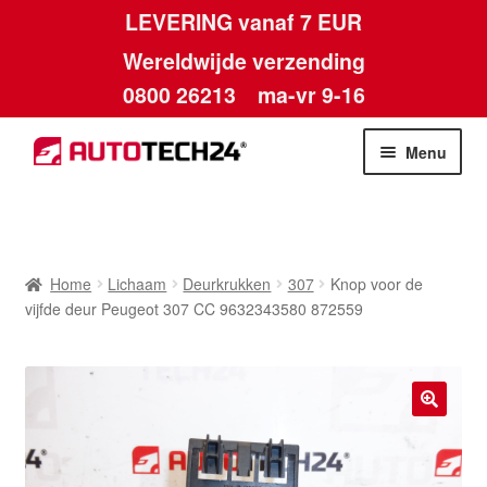
LEVERING vanaf 7 EUR
Wereldwijde verzending
0800 26213
ma-vr 9-16
Skip
Skip
Menu
to
to
navigation
content
Home
Afdruk
Home
Lichaam
Deurkrukken
307
Knop voor de
vijfde deur Peugeot 307 CC 9632343580 872559
Algemene voorwaarden
Betalingen
🔍
Contact