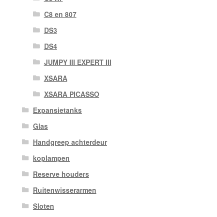
C8 en 807
DS3
DS4
JUMPY III EXPERT III
XSARA
XSARA PICASSO
Expansietanks
Glas
Handgreep achterdeur
koplampen
Reserve houders
Ruitenwisserarmen
Sloten