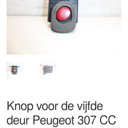
Kassa
Klachten
Klachtenprocedure
Levering
Mijn account
Over ons
Privacybeleid
Knop voor de vijfde
Wereldwijde verzending
deur Peugeot 307 CC
Winkelwagen