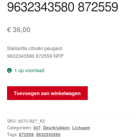
9632343580 872559
€
36,00
Stellantis citroën peugeot
9632343580 872559 NFP
1 op voorraad
Knop
Toevoegen aan winkelwagen
voor
de
vijfde
deur
SKU:
9270-N27_K5
Categorieën:
307
,
Deurkrukken
,
Lichaam
Peugeot
Tags:
872559
,
9632343580
307