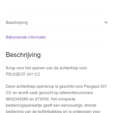
CC
9632343580
872559
Beschrijving
aantal
Bijkomende informatie
Beschrijving
Knop voor het openen van de achterklep voor
PEUGEOT 307 CC
Deze achterklep‑openknop is geschikt voor Peugeot 307
CC en wordt vaak gezocht op referentienummers
9632343580 en 872559. Het compacte
bedieningspaneeltje geeft een eenvoudige, directe
bediening van de kofferbakklep en is ontworpen voor