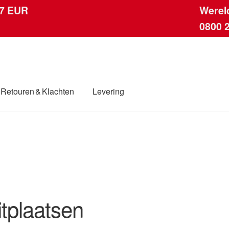
 7 EUR
Werel
0800 
Retouren & Klachten
Levering
ingen
Contact
Kassa
Klachten
Klachtenprocedure
Levering
dwijde verzending
Winkelwagen
itplaatsen