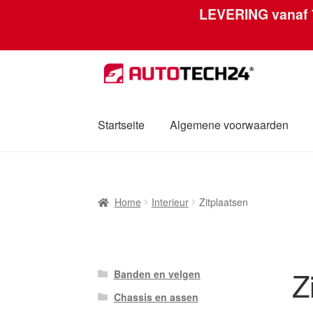
LEVERING vanaf
Skip
Skip
to
to
navigation
content
Startseite
Algemene voorwaarden
Home
Afdruk
Algemene voorwaarden
Betal
Home
Interieur
Zitplaatsen
Mijn account
Over ons
Privacybeleid
Werel
Z
Banden en velgen
Chassis en assen