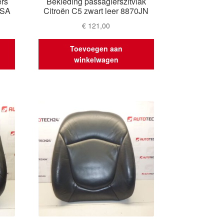
ers
Bekleding passagierszitvlak
4SA
Citroën C5 zwart leer 8870JN
€
121,00
Toevoegen aan
winkelwagen