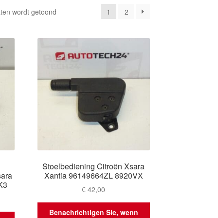
Gesorteerd
aten wordt getoond
1
2
op
nieuwste
Stoelbediening Citroën Xsara
sara
Xantia 96149664ZL 8920VX
K3
€
42,00
Benachrichtigen Sie, wenn