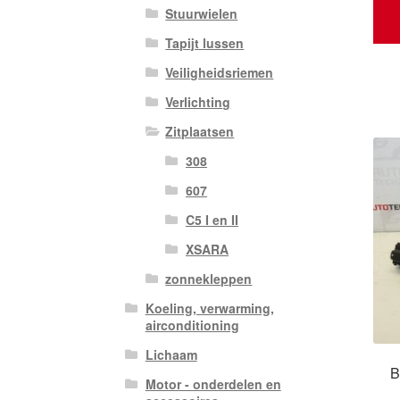
Stuurwielen
Tapijt lussen
Veiligheidsriemen
Verlichting
Zitplaatsen
308
607
C5 I en II
XSARA
zonnekleppen
Koeling, verwarming,
airconditioning
Lichaam
B
Motor - onderdelen en