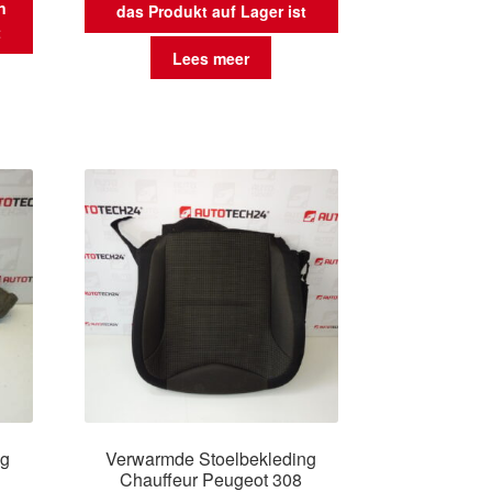
n
das Produkt auf Lager ist
t
Lees meer
ng
Verwarmde Stoelbekleding
Chauffeur Peugeot 308