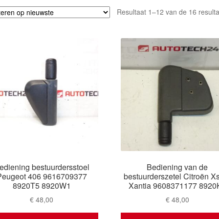
Resultaat 1–12 van de 16 result
ediening bestuurdersstoel
Bediening van de
Peugeot 406 9616709377
bestuurderszetel Citroën X
8920T5 8920W1
Xantia 9608371177 8920
€
48,00
€
48,00