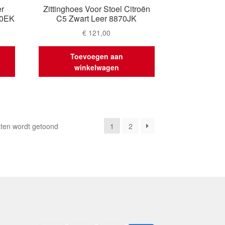
r
Zittinghoes Voor Stoel Citroën
70EK
C5 Zwart Leer 8870JK
€
121,00
Toevoegen aan
winkelwagen
Gesorteerd
aten wordt getoond
1
2
op
nieuwste