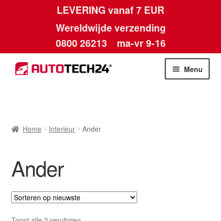
LEVERING vanaf 7 EUR
Wereldwijde verzending
0800 26213
ma-vr 9-16
Skip
Skip
Menu
to
to
navigation
content
Home
Afdruk
Home
Interieur
Ander
Algemene voorwaarden
Ander
Betalingen
Contact
Gesorteerd
Toont alle 2 resultaten