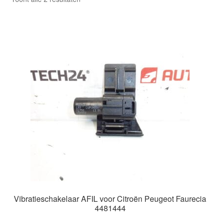
Kassa
op
nieuwste
Klachten
Klachtenprocedure
Levering
Mijn account
Over ons
Privacybeleid
Wereldwijde verzending
Vibratieschakelaar AFIL voor Citroën Peugeot Faurecia
4481444
Winkelwagen