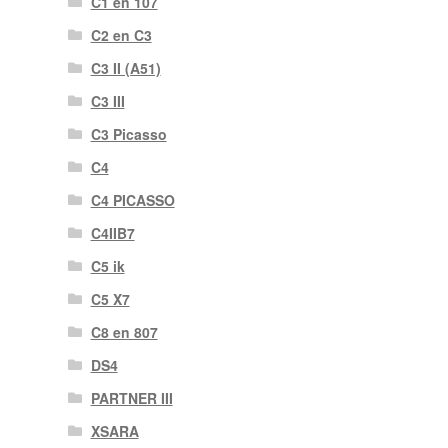
C1 en 107
C2 en C3
C3 II (A51)
C3 III
C3 Picasso
C4
C4 PICASSO
C4IIB7
C5 ik
C5 X7
C8 en 807
DS4
PARTNER III
XSARA