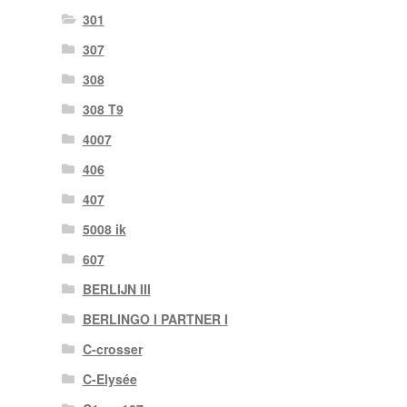
301
307
308
308 T9
4007
406
407
5008 ik
607
BERLIJN III
BERLINGO I PARTNER I
C-crosser
C-Elysée