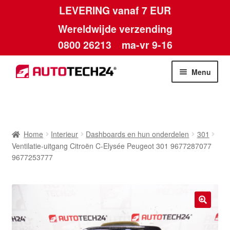
LEVERING vanaf 7 EUR
Wereldwijde verzending
0800 26213
ma-vr 9-16
Skip
Skip
Menu
to
to
navigation
content
Home
Afdruk
Home
Interieur
Dashboards en hun onderdelen
301
Ventilatie-uitgang Citroën C-Elysée Peugeot 301 9677287077
Algemene voorwaarden
9677253777
Betalingen
Contact
🔍