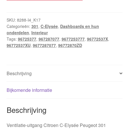
Citroën
C-
Elysée
SKU:
8288-I4_K17
Categorieën:
301
,
C-Elysée
,
Dashboards en hun
Peugeot
onderdelen
,
Interieur
301
Tags:
96725377
,
967287077
,
9677253777
,
96772537X
,
9677287077
96772537XU
,
9677287077
,
96772870ZD
9677253777
aantal
Beschrijving
Bijkomende informatie
Beschrijving
Ventilatie-uitgang Citroen C-Elysée Peugeot 301