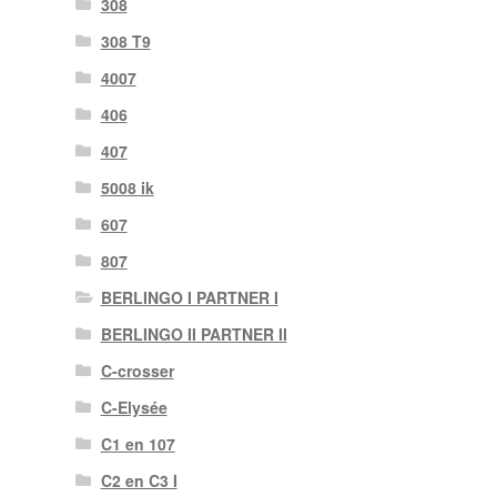
308
308 T9
4007
406
407
5008 ik
607
807
BERLINGO I PARTNER I
BERLINGO II PARTNER II
C-crosser
C-Elysée
C1 en 107
C2 en C3 I