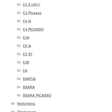
C3 II (A51)
C3 Picasso
C4 ik
C4 PICASSO
C4II
C5 ik
C5 X7
C5II
C8
XANTIA
XSARA
XSARA PICASSO
Verlichting
Zitplaatsen