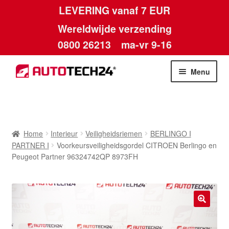
LEVERING vanaf 7 EUR
Wereldwijde verzending
0800 26213
ma-vr 9-16
Skip
Skip
Menu
to
to
navigation
content
Home
Afdruk
Home
Interieur
Veiligheidsriemen
BERLINGO I
PARTNER I
Voorkeursveiligheidsgordel CITROEN Berlingo en
Algemene voorwaarden
Peugeot Partner 96324742QP 8973FH
Betalingen
Contact
🔍