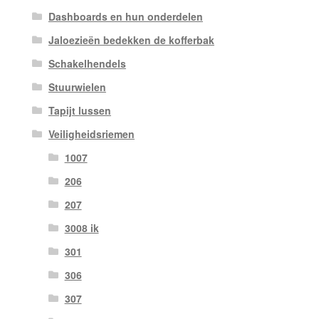
Dashboards en hun onderdelen
Jaloezieën bedekken de kofferbak
Schakelhendels
Stuurwielen
Tapijt lussen
Veiligheidsriemen
1007
206
207
3008 ik
301
306
307