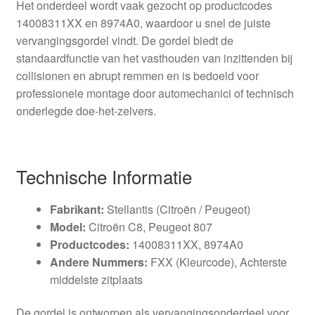
Het onderdeel wordt vaak gezocht op productcodes
14008311XX en 8974A0, waardoor u snel de juiste
vervangingsgordel vindt. De gordel biedt de
standaardfunctie van het vasthouden van inzittenden bij
collisionen en abrupt remmen en is bedoeld voor
professionele montage door automechanici of technisch
onderlegde doe-het-zelvers.
Technische Informatie
Fabrikant:
Stellantis (Citroën / Peugeot)
Model:
Citroën C8, Peugeot 807
Productcodes:
14008311XX, 8974A0
Andere Nummers:
FXX (Kleurcode), Achterste
middelste zitplaats
De gordel is ontworpen als vervangingsonderdeel voor