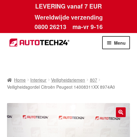
LEVERING vanaf 7 EUR
Wereldwijde verzending
0800 26213
ma-vr 9-16
Skip
Skip
Menu
to
to
navigation
content
Home
Afdruk
Home
Interieur
Veiligheidsriemen
807
Veiligheidsgordel Citroën Peugeot 14008311XX 8974A0
Algemene voorwaarden
Betalingen
🔍
Contact