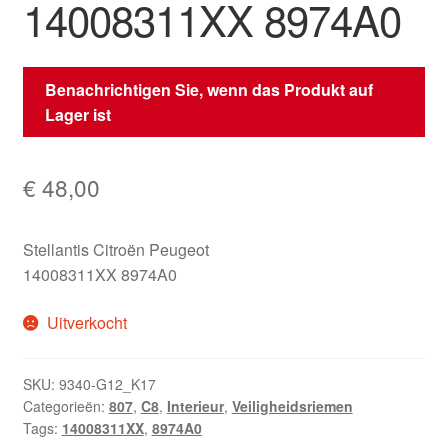
14008311XX 8974A0
Benachrichtigen Sie, wenn das Produkt auf
Lager ist
€
48,00
Stellantis Citroën Peugeot
14008311XX 8974A0
Uitverkocht
SKU:
9340-G12_K17
Categorieën:
807
,
C8
,
Interieur
,
Veiligheidsriemen
Tags:
14008311XX
,
8974A0