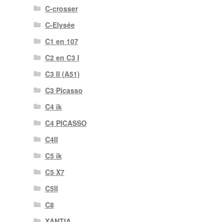
C-crosser
C-Elysée
C1 en 107
C2 en C3 I
C3 II (A51)
C3 Picasso
C4 ik
C4 PICASSO
C4II
C5 ik
C5 X7
C5II
C8
XANTIA