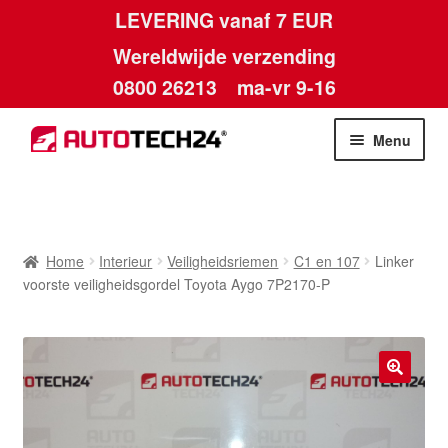
LEVERING vanaf 7 EUR
Wereldwijde verzending
0800 26213
ma-vr 9-16
Skip
Skip
Menu
to
to
navigation
content
Home
Afdruk
Home
Interieur
Veiligheidsriemen
C1 en 107
Linker
voorste veiligheidsgordel Toyota Aygo 7P2170-P
Algemene voorwaarden
Betalingen
🔍
Contact