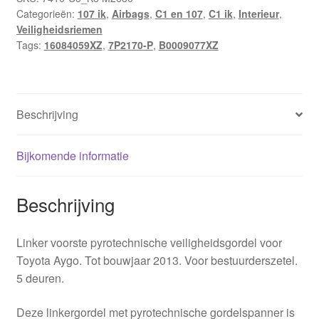
Categorieën:
107 ik
,
Airbags
,
C1 en 107
,
C1 ik
,
Interieur
,
7P2170-
Veiligheidsriemen
P
Tags:
16084059XZ
,
7P2170-P
,
B0009077XZ
aantal
Beschrijving
Bijkomende informatie
Beschrijving
Linker voorste pyrotechnische veiligheidsgordel voor
Toyota Aygo. Tot bouwjaar 2013. Voor bestuurderszetel.
5 deuren.
Deze linkergordel met pyrotechnische gordelspanner is