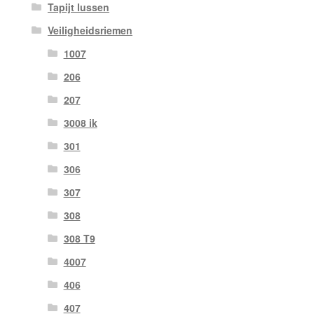
Tapijt lussen
Veiligheidsriemen
1007
206
207
3008 ik
301
306
307
308
308 T9
4007
406
407