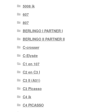
5008 ik
607
807
BERLINGO I PARTNER I
BERLINGO II PARTNER II
C-crosser
C-Elysée
C1 en 107
C2 en C3 I
C3 II (A51)
C3 Picasso
C4 ik
C4 PICASSO