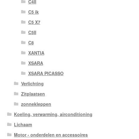
C4II
C5 ik
C5 X7
C5II
C8
XANTIA
XSARA
XSARA PICASSO
Verlichting
Zitplaatsen
zonnekleppen
Koeling, verwarming, airconditioning
Lichaam
Motor - onderdelen en accessoires