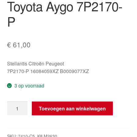
Toyota Aygo 7P2170-
P
€
61,00
Stellantis Citroën Peugeot
7P2170-P 16084059XZ B0009077XZ
3 op voorraad
Linker
Toevoegen aan winkelwagen
voorste
veiligheidsgordel
Toyota
Aygo
SKU:
7410-C5_K8 M2630