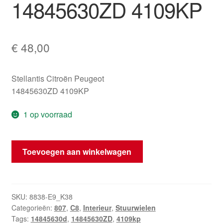
14845630ZD 4109KP
€
48,00
Stellantis Citroën Peugeot
14845630ZD 4109KP
1 op voorraad
Stuur
Toevoegen aan winkelwagen
Citroën
C8
Peugeot
807
SKU:
8838-E9_K38
Categorieën:
807
,
C8
,
Interieur
,
Stuurwielen
14845630ZD
Tags:
14845630d
,
14845630ZD
,
4109kp
4109KP