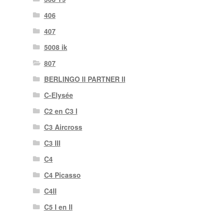
406
407
5008 ik
807
BERLINGO II PARTNER II
C-Elysée
C2 en C3 I
C3 Aircross
C3 III
C4
C4 Picasso
C4II
C5 I en II