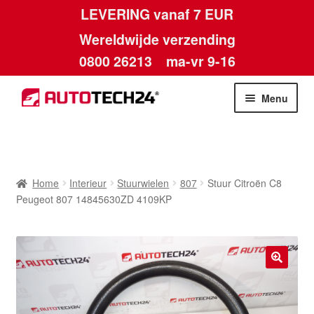
LEVERING vanaf 7 EUR
Wereldwijde verzending
0800 26213
ma-vr 9-16
Skip
Skip
Menu
to
to
navigation
content
Home
Afdruk
Home
Interieur
Stuurwielen
807
Stuur Citroën C8
Peugeot 807 14845630ZD 4109KP
Algemene voorwaarden
Betalingen
🔍
Contact