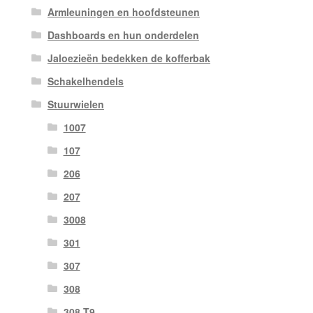
Armleuningen en hoofdsteunen
Dashboards en hun onderdelen
Jaloezieën bedekken de kofferbak
Schakelhendels
Stuurwielen
1007
107
206
207
3008
301
307
308
308 T9