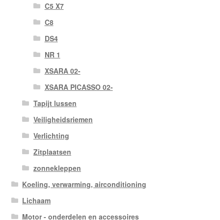
C5 X7
C8
DS4
NR 1
XSARA 02-
XSARA PICASSO 02-
Tapijt lussen
Veiligheidsriemen
Verlichting
Zitplaatsen
zonnekleppen
Koeling, verwarming, airconditioning
Lichaam
Motor - onderdelen en accessoires