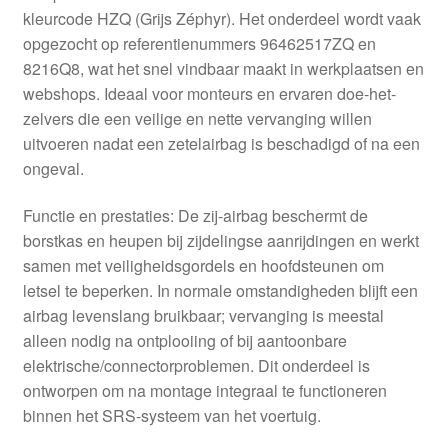
kleurcode HZQ (Grijs Zéphyr). Het onderdeel wordt vaak
opgezocht op referentienummers 96462517ZQ en
8216Q8, wat het snel vindbaar maakt in werkplaatsen en
webshops. Ideaal voor monteurs en ervaren doe-het-
zelvers die een veilige en nette vervanging willen
uitvoeren nadat een zetelairbag is beschadigd of na een
ongeval.
Functie en prestaties: De zij-airbag beschermt de
borstkas en heupen bij zijdelingse aanrijdingen en werkt
samen met veiligheidsgordels en hoofdsteunen om
letsel te beperken. In normale omstandigheden blijft een
airbag levenslang bruikbaar; vervanging is meestal
alleen nodig na ontplooiing of bij aantoonbare
elektrische/connectorproblemen. Dit onderdeel is
ontworpen om na montage integraal te functioneren
binnen het SRS-systeem van het voertuig.