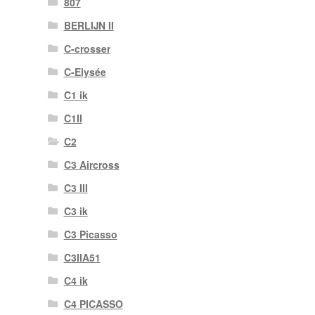
807
BERLIJN II
C-crosser
C-Elysée
C1 ik
C1II
C2
C3 Aircross
C3 III
C3 ik
C3 Picasso
C3IIA51
C4 ik
C4 PICASSO