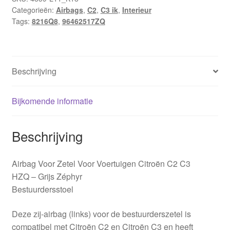
Categorieën:
Airbags
,
C2
,
C3 ik
,
Interieur
Citroën
Tags:
8216Q8
,
96462517ZQ
C2
C3
96462517ZQ
8216Q8
Beschrijving
aantal
Bijkomende informatie
Beschrijving
Airbag Voor Zetel Voor Voertuigen Citroën C2 C3
HZQ – Grijs Zéphyr
Bestuurdersstoel
Deze zij-airbag (links) voor de bestuurderszetel is
compatibel met Citroën C2 en Citroën C3 en heeft