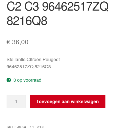
C2 C3 96462517ZQ
8216Q8
€
36,00
Stellantis Citroën Peugeot
96462517ZQ 8216Q8
3 op voorraad
Airbag
Toevoegen aan winkelwagen
voor
stoel
lichtgrijs
links
SKU:
4859-L11_K18