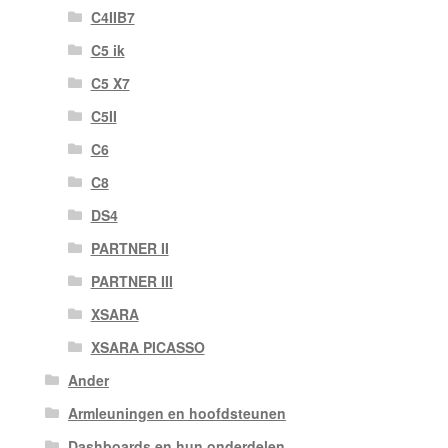
C4IIB7
C5 ik
C5 X7
C5II
C6
C8
DS4
PARTNER II
PARTNER III
XSARA
XSARA PICASSO
Ander
Armleuningen en hoofdsteunen
Dashboards en hun onderdelen