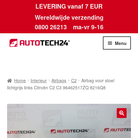
LEVERING vanaf 7 EUR
Wereldwijde verzending
0800 26213
ma-vr 9-16
Skip
Skip
Menu
to
to
navigation
content
Home
Afdruk
Home
Interieur
Airbags
C2
Airbag voor stoel
lichtgrijs links Citroën C2 C3 96462517ZQ 8216Q8
Algemene voorwaarden
Betalingen
🔍
Contact