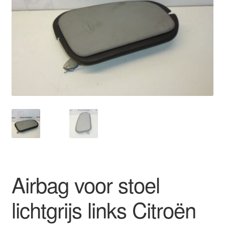
Kassa
Klachten
Klachtenprocedure
Levering
Mijn account
Over ons
Privacybeleid
Airbag voor stoel
Wereldwijde verzending
lichtgrijs links Citroën
Winkelwagen