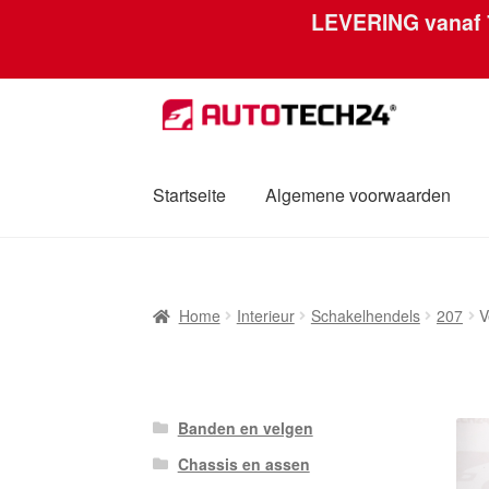
LEVERING vanaf
Skip
Skip
to
to
navigation
content
Startseite
Algemene voorwaarden
Home
Afdruk
Algemene voorwaarden
Betal
Home
Interieur
Schakelhendels
207
V
Mijn account
Over ons
Privacybeleid
Werel
Banden en velgen
Chassis en assen