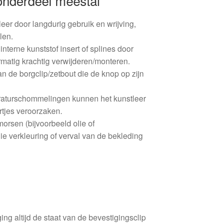
 onderdeel meestal
leer door langdurig gebruik en wrijving,
len.
nterne kunststof insert of splines door
matig krachtig verwijderen/monteren.
n de borgclip/zetbout die de knop op zijn
raturschommelingen kunnen het kunstleer
tjes veroorzaken.
morsen (bijvoorbeeld olie of
ie verkleuring of verval van de bekleding
ing altijd de staat van de bevestigingsclip