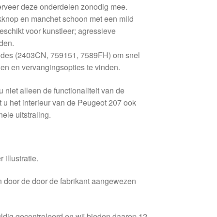
erveer deze onderdelen zonodig mee.
knop en manchet schoon met een mild
chikt voor kunstleer; agressieve
den.
odes (2403CN, 759151, 7589FH) om snel
en en vervangingsopties te vinden.
 niet alleen de functionaliteit van de
t u het interieur van de Peugeot 207 ook
ele uitstraling.
 illustratie.
en door de door de fabrikant aangewezen
ldig gecontroleerd en wij bieden daarop 12