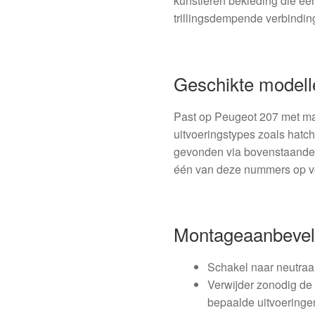
kunstleren bekleding die ee
trillingsdempende verbindin
Geschikte modelle
Past op Peugeot 207 met ma
uitvoeringstypes zoals hatc
gevonden via bovenstaande 
één van deze nummers op vo
Montageaanbevel
Schakel naar neutraal
Verwijder zonodig de 
bepaalde uitvoeringen