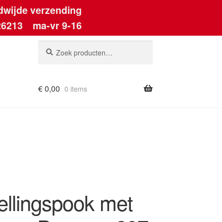
dwijde verzending
26213
ma-vr 9-16
Zoeken
Zoeken
naar:
€
0,00
0 items
ellingspook met