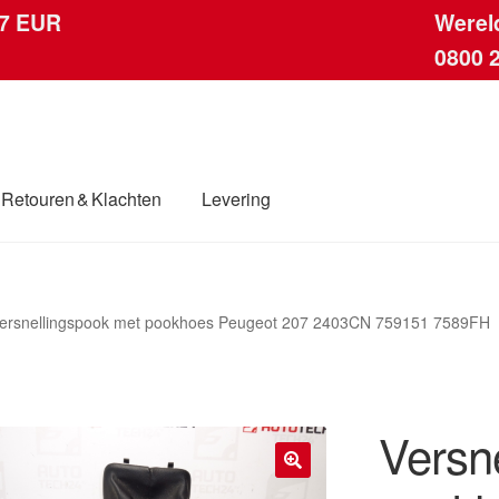
 7 EUR
Werel
0800 
Retouren & Klachten
Levering
ingen
Contact
Kassa
Klachten
Klachtenprocedure
Levering
ersnellingspook met pookhoes Peugeot 207 2403CN 759151 7589FH
dwijde verzending
Winkelwagen
Versn
🔍