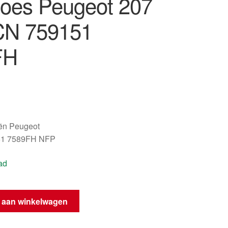
oes Peugeot 207
CN 759151
FH
oën Peugeot
51 7589FH NFP
ad
ok
 aan winkelwagen