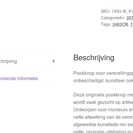
Peugeot
207
SKU:
7493-I8_K
Categorieën:
20
2403CN
Tags:
2403CN
,
7
759151
7589FH
aantal
Beschrijving
hrijving
Pookknop voor versnellings
omende informatie
onbeschadigd, kunstleer ook
Deze originele pookknop me
wordt vaak gezocht op arti
Ontworpen voor monteurs en
nette afwerking van de vers
afgewerkte kunstlede-ren be
nette, originele uitstraling 