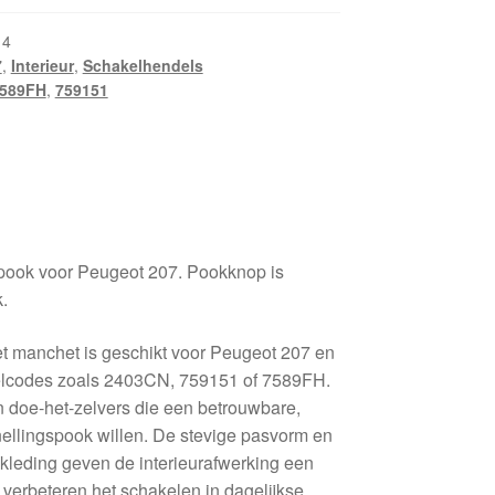
14
7
,
Interieur
,
Schakelhendels
589FH
,
759151
pook voor Peugeot 207. Pookknop is
.
t manchet is geschikt voor Peugeot 207 en
kelcodes zoals 2403CN, 759151 of 7589FH.
 doe-het-zelvers die een betrouwbare,
nellingspook willen. De stevige pasvorm en
kleding geven de interieurafwerking een
en verbeteren het schakelen in dagelijkse