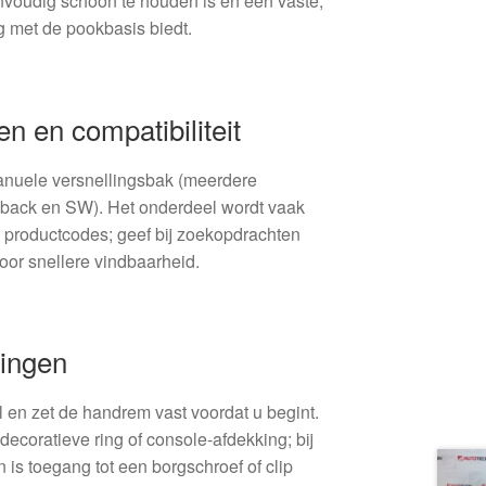
nvoudig schoon te houden is en een vaste,
g met de pookbasis biedt.
n en compatibiliteit
nuele versnellingsbak (meerdere
hback en SW). Het onderdeel wordt vaak
productcodes; geef bij zoekopdrachten
or snellere vindbaarheid.
ingen
 en zet de handrem vast voordat u begint.
decoratieve ring of console-afdekking; bij
 is toegang tot een borgschroef of clip