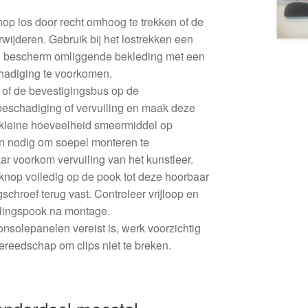
p los door recht omhoog te trekken of de
rwijderen. Gebruik bij het lostrekken een
en bescherm omliggende bekleding met een
hadiging te voorkomen.
 of de bevestigingsbus op de
beschadiging of vervuiling en maak deze
kleine hoeveelheid smeermiddel op
en nodig om soepel monteren te
r voorkom vervuiling van het kunstleer.
nop volledig op de pook tot deze hoorbaar
rgschroef terug vast. Controleer vrijloop en
llingspook na montage.
nsolepanelen vereist is, werk voorzichtig
ereedschap om clips niet te breken.