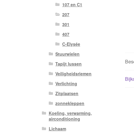
107 en C1
207
301
407
C-Elysée
Stuurwielen
Besc
Tapijt lussen
Veiligheidsriemen
Bijk
Verlichting
Zitplaatsen
zonnekleppen
Koeling, verwarming,
airconditioning
Lichaam