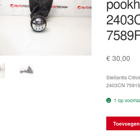
pookh
2403
7589
€
30,00
Stellantis Citr
2403CN 7591
1 op voorra
Versnellingspo
Toevoegen
met
pookhoes