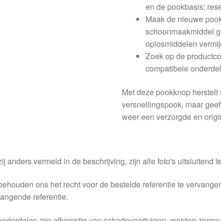
en de pookbasis; res
Maak de nieuwe pook
schoonmaakmiddel ges
oplosmiddelen vermij
Zoek op de productc
compatibele onderdel
Met deze pookknop herstelt u
versnellingspook, maar geef
weer een verzorgde en origin
ij anders vermeld in de beschrijving, zijn alle foto's uitsluitend ter
behouden ons het recht voor de bestelde referentie te vervang
angende referentie.
nderdelen zijn afkomstig van schadevoertuigen, worden zorgvu