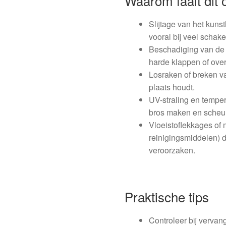
Waarom faalt dit
Slijtage van het kunst
vooral bij veel schake
Beschadiging van de i
harde klappen of over
Losraken of breken va
plaats houdt.
UV-straling en tempe
bros maken en scheur
Vloeistoflekkages of 
reinigingsmiddelen) d
veroorzaken.
Praktische tips
Controleer bij vervang