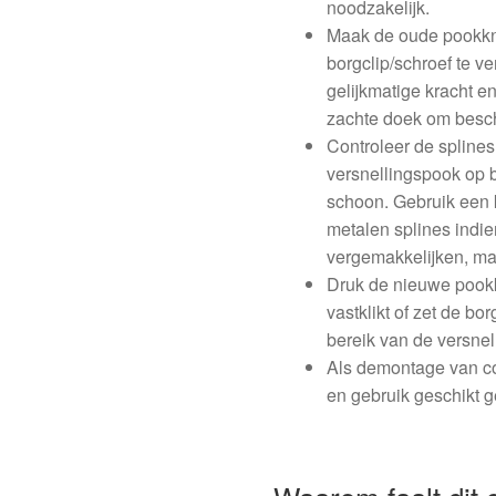
noodzakelijk.
Maak de oude pookkno
borgclip/schroef te ve
gelijkmatige kracht 
zachte doek om besc
Controleer de splines
versnellingspook op 
schoon. Gebruik een 
metalen splines indi
vergemakkelijken, maa
Druk de nieuwe pookk
vastklikt of zet de bo
bereik van de versne
Als demontage van co
en gebruik geschikt g