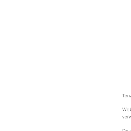
Tenz
Wij 
verv
De o