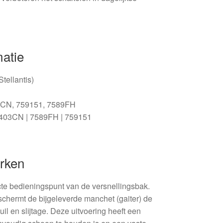
matie
tellantis)
CN, 759151, 7589FH
403CN | 7589FH | 759151
rken
te bedieningspunt van de versnellingsbak.
chermt de bijgeleverde manchet (gaiter) de
uil en slijtage. Deze uitvoering heeft een