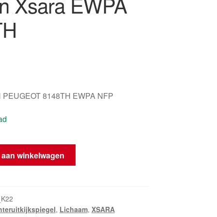
ën Xsara EWPA
TH
 PEUGEOT 8148TH EWPA NFP
ad
 aan winkelwagen
_K22
teruitkijkspiegel
,
Lichaam
,
XSARA