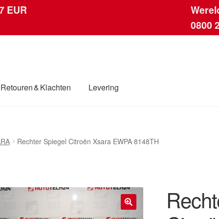
 7 EUR
Werel
0800 
Retouren & Klachten
Levering
ingen
Contact
Kassa
Klachten
Klachtenprocedure
Levering
ARA
Rechter Spiegel Citroën Xsara EWPA 8148TH
dwijde verzending
Winkelwagen
Recht
🔍