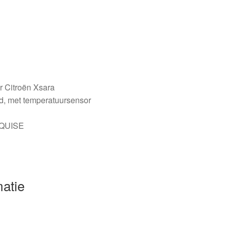
r Citroën Xsara
d, met temperatuursensor
NQUISE
matie
a