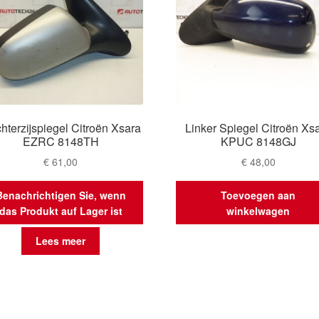
hterzijspiegel Citroën Xsara
Linker Spiegel Citroën Xs
EZRC 8148TH
KPUC 8148GJ
€
61,00
€
48,00
Benachrichtigen Sie, wenn
Toevoegen aan
das Produkt auf Lager ist
winkelwagen
Lees meer