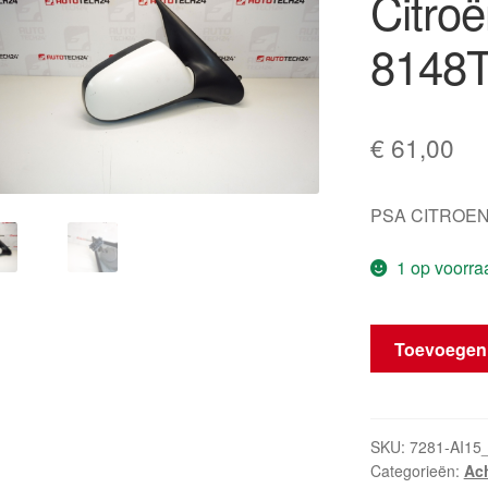
Citro
8148
€
61,00
PSA CITROEN
1 op voorra
Rechter
Toevoegen
Spiegel
Citroën
Xsara
EWPA
SKU:
7281-AI15
Categorieën:
Ach
8148TH