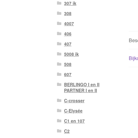
307 ik
308
4007
406
Besc
407
5008 ik
Bijk
508
607
BERLINGO I en II
PARTNER I en II
C-crosser
C-Elysée
C1 en 107
C2