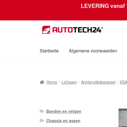
LEVERING vanaf
Skip
Skip
to
to
navigation
content
Startseite
Algemene voorwaarden
Home
Afdruk
Algemene voorwaarden
Betal
Home
Lichaam
Achteruitkijkspiegel
XS
Mijn account
Over ons
Privacybeleid
Werel
Banden en velgen
Chassis en assen