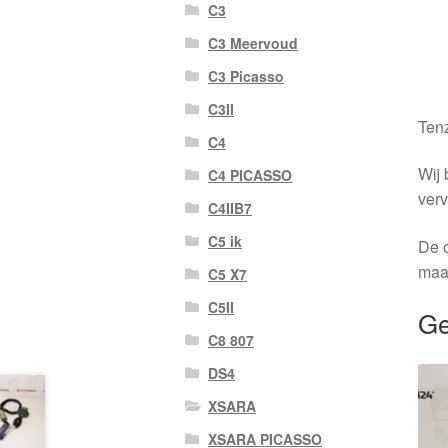
C3
C3 Meervoud
C3 Picasso
C3II
Tenz
C4
Wij 
C4 PICASSO
verv
C4IIB7
C5 ik
De o
maa
C5 X7
C5II
Ge
C8 807
DS4
XSARA
XSARA PICASSO