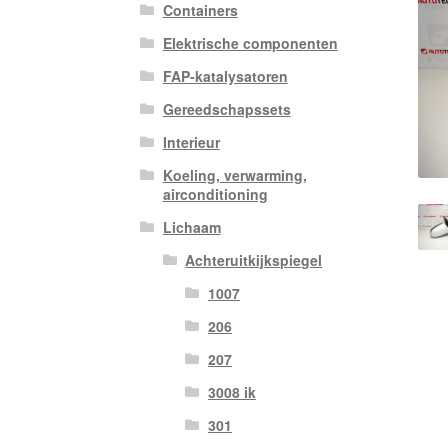
Containers
Elektrische componenten
FAP-katalysatoren
Gereedschapssets
Interieur
Koeling, verwarming,
airconditioning
Lichaam
Achteruitkijkspiegel
1007
206
207
3008 ik
301