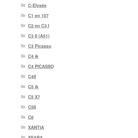
C-Elysée
C1 en 107
C2 en C3 I
C3 II (A51)
C3 Picasso
C4 ik
C4 PICASSO
C4II
C5 ik
C5 X7
C5II
C8
XANTIA
XSARA