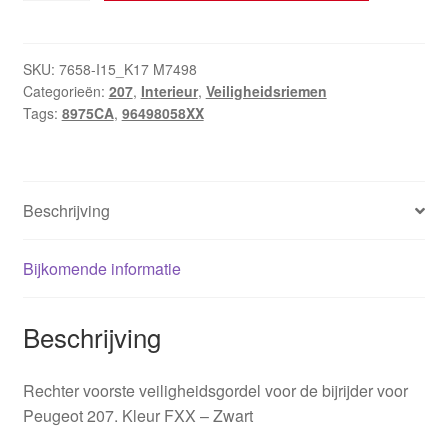
veiligheidsgordel
Peugeot
207
SKU:
7658-I15_K17 M7498
Categorieën:
207
,
Interieur
,
Veiligheidsriemen
96498058XX
Tags:
8975CA
,
96498058XX
8975CA
aantal
Beschrijving
Bijkomende informatie
Beschrijving
Rechter voorste veiligheidsgordel voor de bijrijder voor
Peugeot 207. Kleur FXX – Zwart