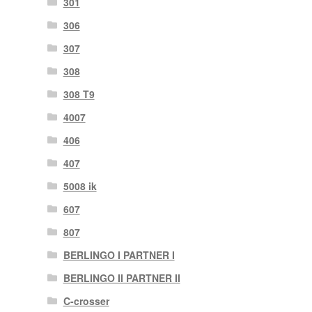
301
306
307
308
308 T9
4007
406
407
5008 ik
607
807
BERLINGO I PARTNER I
BERLINGO II PARTNER II
C-crosser