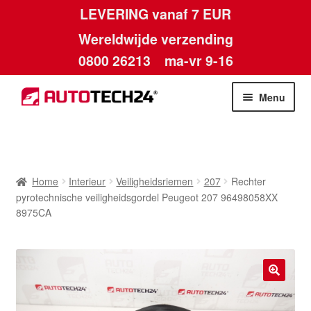
LEVERING vanaf 7 EUR
Wereldwijde verzending
0800 26213
ma-vr 9-16
Skip
Skip
Menu
to
to
navigation
content
Home
Afdruk
Home
Interieur
Veiligheidsriemen
207
Rechter
pyrotechnische veiligheidsgordel Peugeot 207 96498058XX
Algemene voorwaarden
8975CA
Betalingen
Contact
🔍