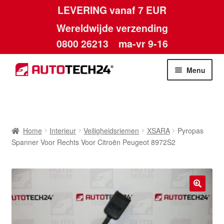
LEVERING vanaf 7 EUR
Wereldwijde verzending
0800 26213
ma-vr 9-16
Skip
Skip
Menu
to
to
navigation
content
Home
Afdruk
Home
Interieur
Veiligheidsriemen
XSARA
Pyropas
Spanner Voor Rechts Voor Citroën Peugeot 8972S2
Algemene voorwaarden
Betalingen
🔍
Contact