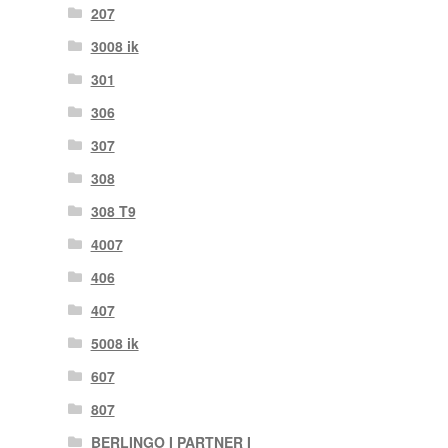
207
3008 ik
301
306
307
308
308 T9
4007
406
407
5008 ik
607
807
BERLINGO I PARTNER I