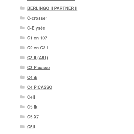
BERLINGO II PARTNER II
C-crosser
C-Elysée
C1 en 107
C2 en C3 I
C3 II (A51)
C3 Picasso
C4 ik
C4 PICASSO
C4II
C5 ik
C5 X7
C5II