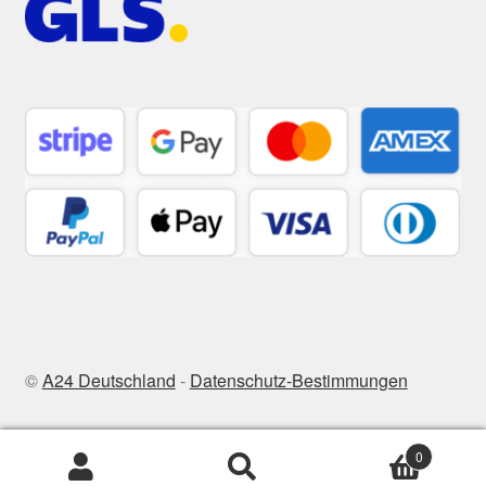
©
A24 Deutschland
-
Datenschutz-Bestimmungen
0
Zoeken
Zoeken