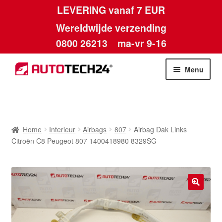
LEVERING vanaf 7 EUR
Wereldwijde verzending
0800 26213
ma-vr 9-16
Skip
Skip
Menu
to
to
navigation
content
Home
Afdruk
Home
Interieur
Airbags
807
Airbag Dak Links
Citroën C8 Peugeot 807 1400418980 8329SG
Algemene voorwaarden
Betalingen
🔍
Contact