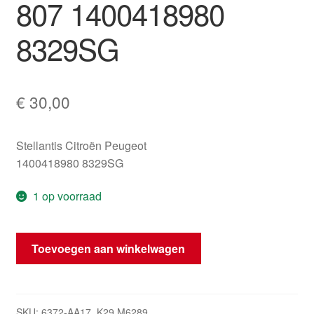
807 1400418980
8329SG
€
30,00
Stellantis Citroën Peugeot
1400418980 8329SG
1 op voorraad
Airbag
Toevoegen aan winkelwagen
Dak
Links
Citroën
C8
SKU:
6372-AA17_K29 M6289