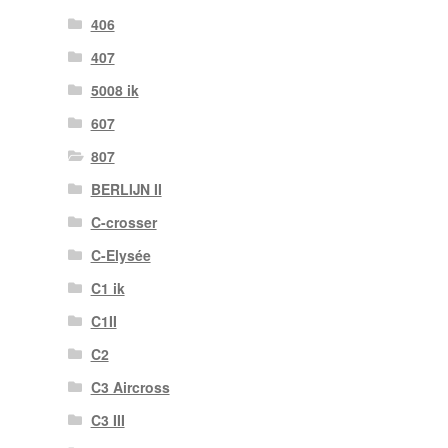
406
407
5008 ik
607
807
BERLIJN II
C-crosser
C-Elysée
C1 ik
C1II
C2
C3 Aircross
C3 III