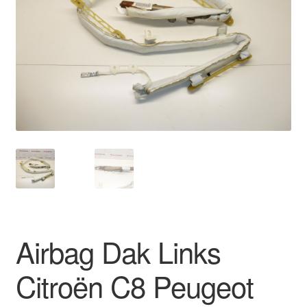
Kassa
Klachten
Klachtenprocedure
Levering
Mijn account
Over ons
Privacybeleid
Airbag Dak Links
Wereldwijde verzending
Citroën C8 Peugeot
Winkelwagen