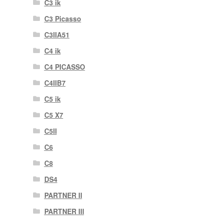
C3 ik
C3 Picasso
C3IIA51
C4 ik
C4 PICASSO
C4IIB7
C5 ik
C5 X7
C5II
C6
C8
DS4
PARTNER II
PARTNER III