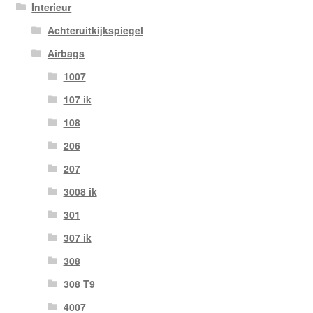
Interieur
Achteruitkijkspiegel
Airbags
1007
107 ik
108
206
207
3008 ik
301
307 ik
308
308 T9
4007