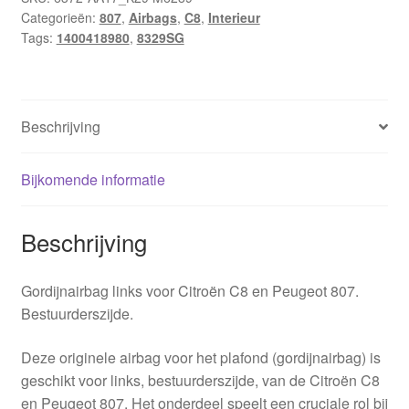
Categorieën:
807
,
Airbags
,
C8
,
Interieur
Peugeot
Tags:
1400418980
,
8329SG
807
1400418980
8329SG
aantal
Beschrijving
Bijkomende informatie
Beschrijving
Gordijnairbag links voor Citroën C8 en Peugeot 807.
Bestuurderszijde.
Deze originele airbag voor het plafond (gordijnairbag) is
geschikt voor links, bestuurderszijde, van de Citroën C8
en Peugeot 807. Het onderdeel speelt een cruciale rol bij