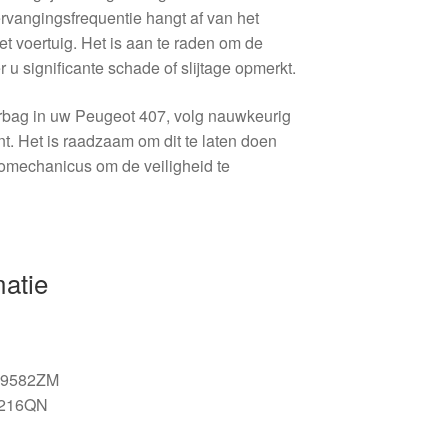
rvangingsfrequentie hangt af van het
et voertuig. Het is aan te raden om de
u significante schade of slijtage opmerkt.
airbag in uw Peugeot 407, volg nauwkeurig
ant. Het is raadzaam om dit te laten doen
tomechanicus om de veiligheid te
matie
9582ZM
216QN