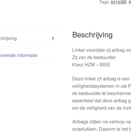
Tags:
8216QN
,
8216QN
aantal
Beschrijving
hrijving
Linker voorzijde zij airba
omende informatie
Zij van de bestuurder
Kleur HZM – BISE
Deze linker zit airbag is ee
veiligheidssystemen in uw 
de bestuurder te beschermen 
essentieel dat deze airbag g
om de veiligheid van de inz
Airbags slijten na verloop v
ongelukken. Daarom is het be