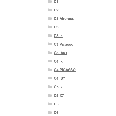
C1II
C2
C3 Aircross
C3 III
C3 ik
C3 Picasso
C3IIA51
C4 ik
C4 PICASSO
C4IIB7
C5 ik
C5 X7
C5II
C6