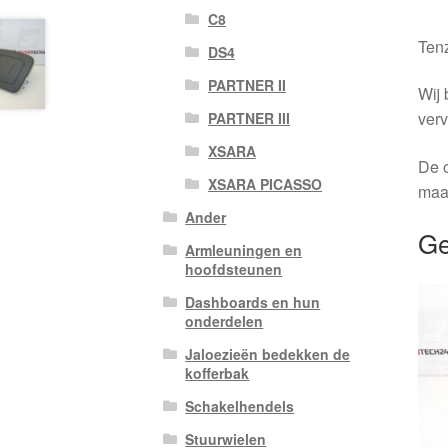
C8
Tenz
DS4
PARTNER II
Wij 
verv
PARTNER III
XSARA
De o
XSARA PICASSO
maa
Ander
Ge
Armleuningen en
hoofdsteunen
Dashboards en hun
onderdelen
Jaloezieën bedekken de
kofferbak
Schakelhendels
Stuurwielen