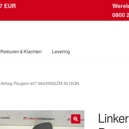
 7 EUR
Werel
0800 
Retouren & Klachten
Levering
ingen
Contact
Kassa
Klachten
Klachtenprocedure
Levering
it Airbag Peugeot 407 96439582ZM 8216QN
dwijde verzending
Winkelwagen
Linker
🔍