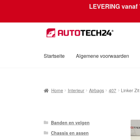
LEVERING vanaf
Skip
Skip
to
to
navigation
content
Startseite
Algemene voorwaarden
Home
Afdruk
Algemene voorwaarden
Betal
Home
Interieur
Airbags
407
Linker Z
Mijn account
Over ons
Privacybeleid
Werel
Banden en velgen
Chassis en assen