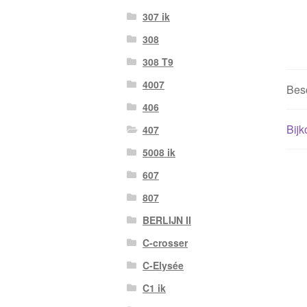
307 ik
308
308 T9
4007
Besc
406
Bijk
407
5008 ik
607
807
BERLIJN II
C-crosser
C-Elysée
C1 ik