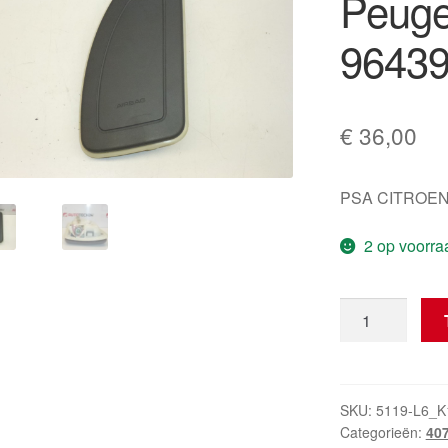
Peuge
9643
€
36,00
PSA CITROEN
2 op voorra
Linker
Zit
Airbag
Peugeot
407
SKU:
5119-L6_K
Categorieën:
40
96439582ZM