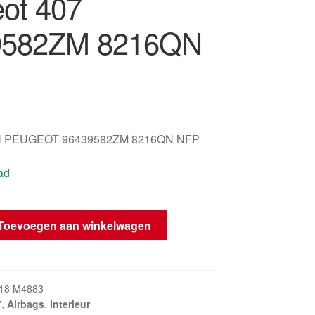
ot 407
9582ZM 8216QN
 PEUGEOT 96439582ZM 8216QN NFP
ad
Toevoegen aan winkelwagen
18 M4883
7
,
Airbags
,
Interieur