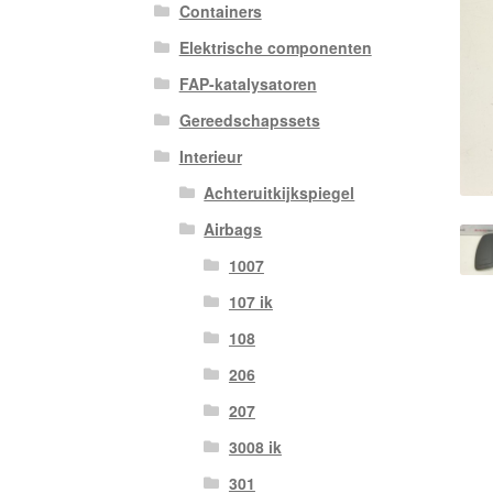
Containers
Elektrische componenten
FAP-katalysatoren
Gereedschapssets
Interieur
Achteruitkijkspiegel
Airbags
1007
107 ik
108
206
207
3008 ik
301