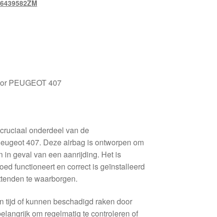
96439582ZM
g voor PEUGEOT 407
n cruciaal onderdeel van de
Peugeot 407. Deze airbag is ontworpen om
in geval van een aanrijding. Het is
oed functioneert en correct is geïnstalleerd
ittenden te waarborgen.
an tijd of kunnen beschadigd raken door
langrijk om regelmatig te controleren of