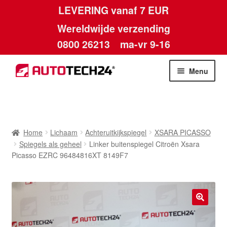
LEVERING vanaf 7 EUR
Wereldwijde verzending
0800 26213
ma-vr 9-16
Skip
Skip
Menu
to
to
navigation
content
Home
Afdruk
Home
Lichaam
Achteruitkijkspiegel
XSARA PICASSO
Spiegels als geheel
Linker buitenspiegel Citroën Xsara
Algemene voorwaarden
Picasso EZRC 96484816XT 8149F7
Betalingen
Contact
🔍