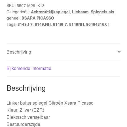
Picasso
SKU:
5507-M28_K13
Categorieën:
Achteruitkijkspiegel
,
Lichaam
,
Spiegels als
EZRC
geheel
,
XSARA PICASSO
96484816XT
Tags:
8149.F7
,
8149.NH
,
8149F7
,
8149NH
,
96484816XT
8149F7
aantal
Beschrijving
Bijkomende informatie
Beschrijving
Linker buitenspiegel Citroën Xsara Picasso
Kleur: Zilver (EZR)
Elektrisch verstelbaar
Bestuurderszijde