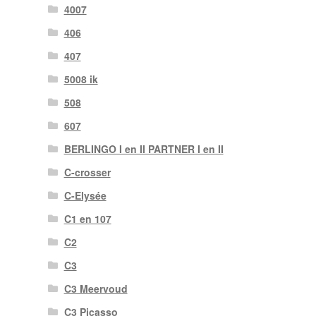
4007
406
407
5008 ik
508
607
BERLINGO I en II PARTNER I en II
C-crosser
C-Elysée
C1 en 107
C2
C3
C3 Meervoud
C3 Picasso