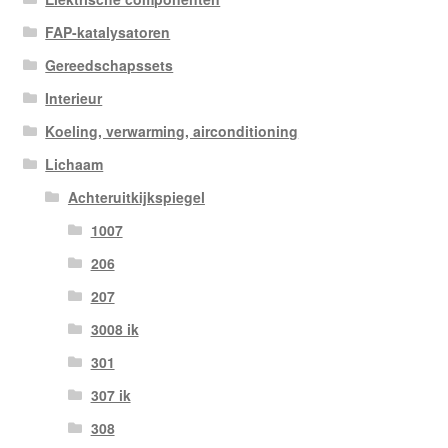
FAP-katalysatoren
Gereedschapssets
Interieur
Koeling, verwarming, airconditioning
Lichaam
Achteruitkijkspiegel
1007
206
207
3008 ik
301
307 ik
308