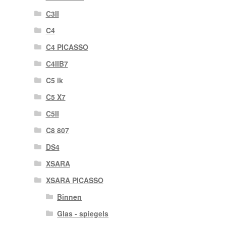
C3II
C4
C4 PICASSO
C4IIB7
C5 ik
C5 X7
C5II
C8 807
DS4
XSARA
XSARA PICASSO
Binnen
Glas - spiegels