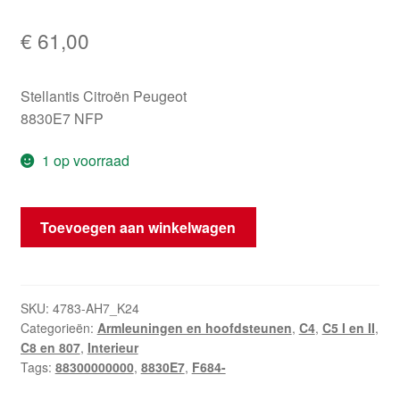
€
61,00
Stellantis Citroën Peugeot
8830E7 NFP
1 op voorraad
Passagiersarmsteun
Toevoegen aan winkelwagen
Citroën
C5
8830E7
aantal
SKU:
4783-AH7_K24
Categorieën:
Armleuningen en hoofdsteunen
,
C4
,
C5 I en II
,
C8 en 807
,
Interieur
Tags:
88300000000
,
8830E7
,
F684-