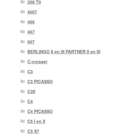
308 T9
4007
406
407
607
BERLINGO II en III PARTNER II en III
C-crosser
C3
C3 PICASSO
C3II
C4
C4 PICASSO
C5 I en II
C5 X7