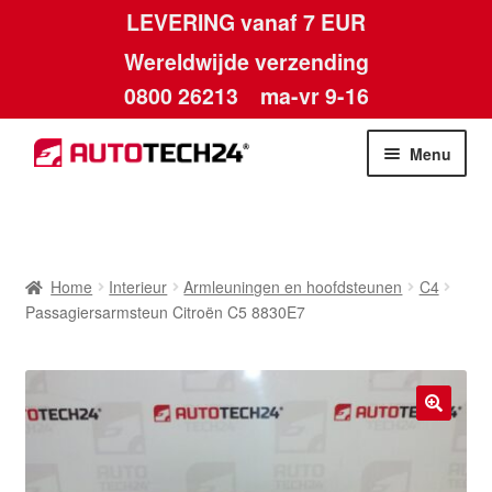
LEVERING vanaf 7 EUR
Wereldwijde verzending
0800 26213
ma-vr 9-16
Skip
Skip
Menu
to
to
navigation
content
Home
Afdruk
Home
Interieur
Armleuningen en hoofdsteunen
C4
Passagiersarmsteun Citroën C5 8830E7
Algemene voorwaarden
Betalingen
🔍
Contact