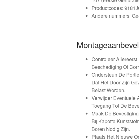
107 (Eerste Generati
Productcodes: 9181
Andere nummers: Gee
Montageaanbevel
Controleer Allereer
Beschadiging Of Corr
Ondersteun De Porti
Dat Het Door Zijn Ge
Belast Worden.
Verwijder Eventuele
Toegang Tot De Beve
Maak De Bevestigings
Bij Kapotte Kunststo
Boren Nodig Zijn.
Plaats Het Nieuwe On