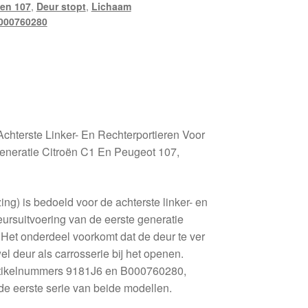
en 107
,
Deur stopt
,
Lichaam
000760280
chterste Linker- En Rechterportieren Voor
eneratie Citroën C1 En Peugeot 107,
ng) is bedoeld voor de achterste linker- en
deursuitvoering van de eerste generatie
Het onderdeel voorkomt dat de deur te ver
l deur als carrosserie bij het openen.
artikelnummers 9181J6 en B000760280,
 de eerste serie van beide modellen.