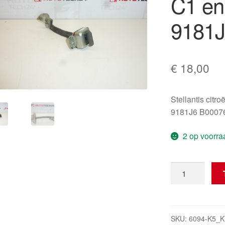
C1 en
9181J
€
18,00
Stellantis citr
9181J6 B0007
2 op voorra
Deurstop
voor
Citroën
C1
en
SKU:
6094-K5_