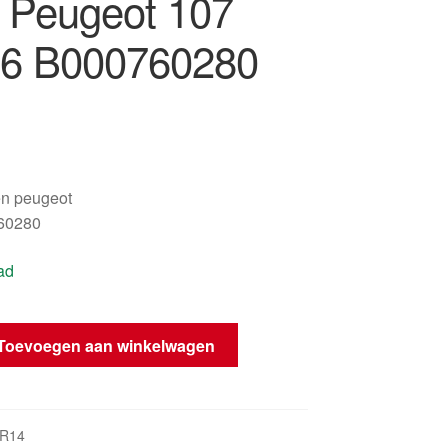
 Peugeot 107
6 B000760280
oën peugeot
60280
ad
Toevoegen aan winkelwagen
KR14