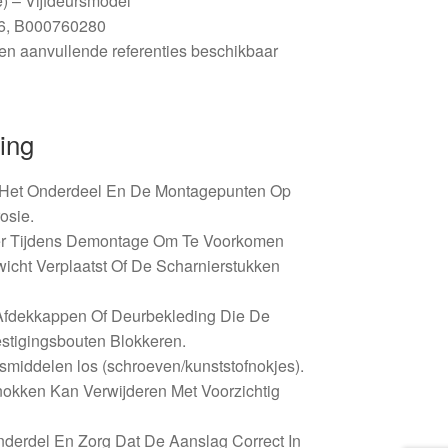
e) – Vijfdeursmodel
J6, B000760280
n aanvullende referenties beschikbaar
ing
st Het Onderdeel En De Montagepunten Op
osie.
er Tijdens Demontage Om Te Voorkomen
wicht Verplaatst Of De Scharnierstukken
 Afdekkappen Of Deurbekleding Die De
stigingsbouten Blokkeren.
middelen los (schroeven/kunststofnokjes).
fnokken Kan Verwijderen Met Voorzichtig
derdel En Zorg Dat De Aanslag Correct In