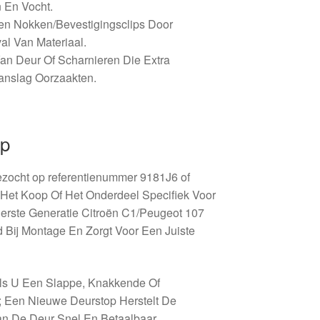
 En Vocht.
en Nokken/Bevestigingsclips Door
al Van Materiaal.
Van Deur Of Scharnieren Die Extra
anslag Oorzaakten.
op
ezocht op referentienummer 9181J6 of
 Het Koop Of Het Onderdeel Specifiek Voor
Eerste Generatie Citroën C1/Peugeot 107
jd Bij Montage En Zorgt Voor Een Juiste
 Als U Een Slappe, Knakkende Of
 Een Nieuwe Deurstop Herstelt De
n De Deur Snel En Betaalbaar.