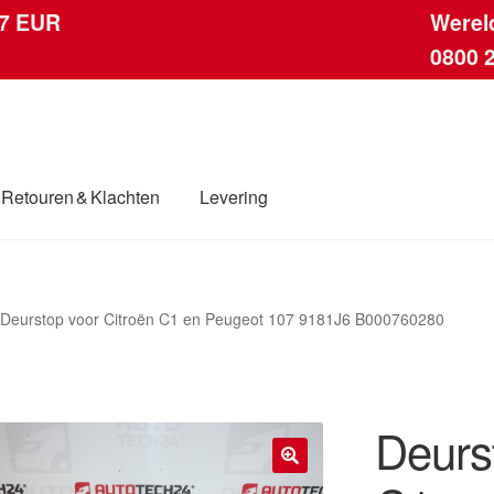
 7 EUR
Werel
0800 
Retouren & Klachten
Levering
ingen
Contact
Kassa
Klachten
Klachtenprocedure
Levering
Deurstop voor Citroën C1 en Peugeot 107 9181J6 B000760280
dwijde verzending
Winkelwagen
Deurs
🔍