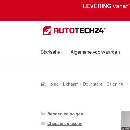
LEVERING vanaf
Skip
Skip
to
to
navigation
content
Startseite
Algemene voorwaarden
Home
Afdruk
Algemene voorwaarden
Betal
Home
Lichaam
Deur stopt
C1 en 107
Mijn account
Over ons
Privacybeleid
Werel
Banden en velgen
Chassis en assen