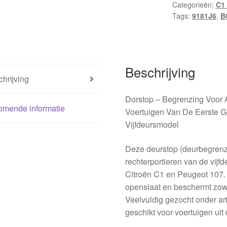
Categorieën:
C1 
Peugeot
Tags:
9181J6
,
B
107
9181J6
B000760280
aantal
Beschrijving
hrijving
Dorstop – Begrenzing Voor A
omende informatie
Voertuigen Van De Eerste G
Vijfdeursmodel
Deze deurstop (deurbegrenzi
rechterportieren van de vijf
Citroën C1 en Peugeot 107. 
openslaat en beschermt zowe
Veelvuldig gezocht onder 
geschikt voor voertuigen uit