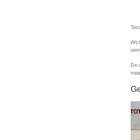
Tenz
Wij 
verv
De o
maa
Ge