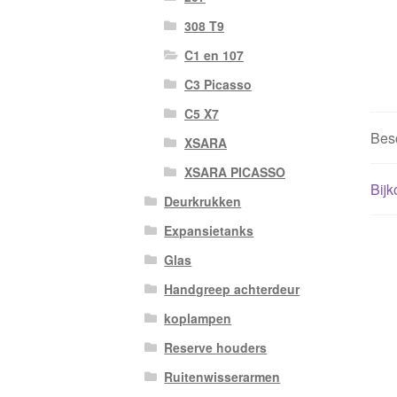
308 T9
C1 en 107
C3 Picasso
C5 X7
Besc
XSARA
XSARA PICASSO
Bijk
Deurkrukken
Expansietanks
Glas
Handgreep achterdeur
koplampen
Reserve houders
Ruitenwisserarmen