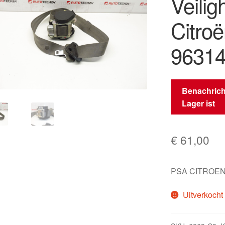
Veilig
Citro
9631
Benachrich
Lager ist
€
61,00
PSA CITROEN
Uitverkocht