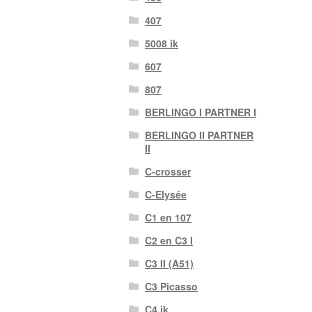
407
5008 ik
607
807
BERLINGO I PARTNER I
BERLINGO II PARTNER
II
C-crosser
C-Elysée
C1 en 107
C2 en C3 I
C3 II (A51)
C3 Picasso
C4 ik