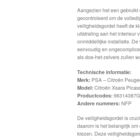
Aangezien het een gebruikt o
gecontroleerd om de volledig
veiligheidsgordel heeft de 
uitstraling aan het interieur
onmiddellijke installatie. D
eenvoudig en ongecomplicee
als doe-het-zelvers zullen 
Technische informatie:
Merk:
PSA – Citroën Peuge
Model:
Citroën Xsara Picas
Productcodes:
96314387G
Andere nummers:
NFP
De veiligheidsgordel is cruci
daarom is het belangrijk om
kiezen. Deze veiligheidsgor