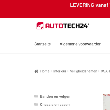
LEVERING vanaf
Skip
Skip
to
to
navigation
content
Startseite
Algemene voorwaarden
Home
Afdruk
Algemene voorwaarden
Betal
Home
Interieur
Veiligheidsriemen
XSAR
Mijn account
Over ons
Privacybeleid
Werel
Banden en velgen
Chassis en assen