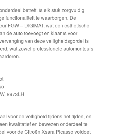
nderdeel betreft, is elk stuk zorgvuldig
e functionaliteit te waarborgen. De
kleur FGW – DIGIMAT, wat een esthetische
 van de auto toevoegt en klaar is voor
e vervanging van deze veiligheidsgordel is
rd, wat zowel professionele automonteurs
waarderen.
ot
so
W, 8973LH
aal voor de veiligheid tijdens het rijden, en
 een kwalitatief en bewezen onderdeel te
del voor de Citroën Xsara Picasso voldoet