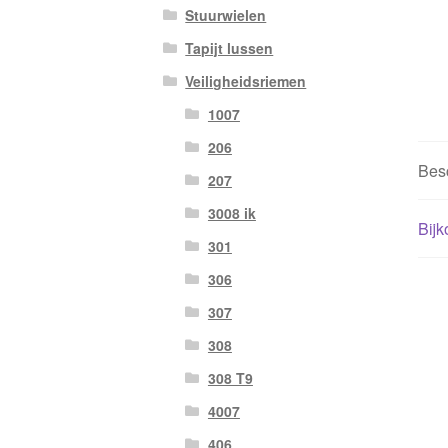
Stuurwielen
Tapijt lussen
Veiligheidsriemen
1007
206
Besc
207
3008 ik
Bijk
301
306
307
308
308 T9
4007
406