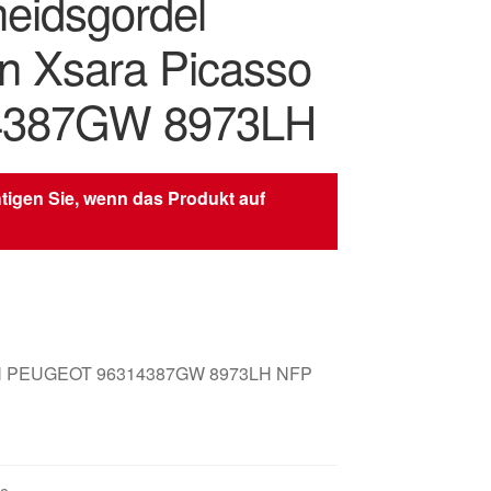
heidsgordel
ën Xsara Picasso
4387GW 8973LH
tigen Sie, wenn das Produkt auf
 PEUGEOT 96314387GW 8973LH NFP