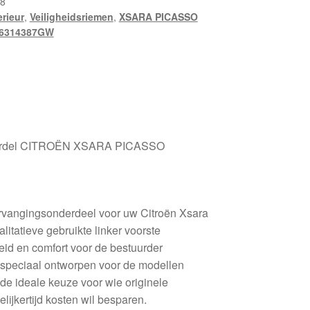
8
erieur
,
Veiligheidsriemen
,
XSARA PICASSO
6314387GW
dsgordel CITROËN XSARA PICASSO
rvangingsonderdeel voor uw Citroën Xsara
itatieve gebruikte linker voorste
heid en comfort voor de bestuurder
s speciaal ontworpen voor de modellen
de ideale keuze voor wie originele
lijkertijd kosten wil besparen.