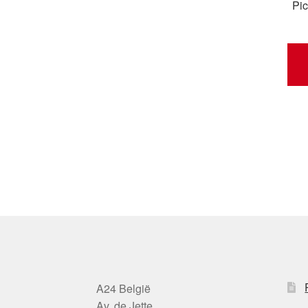
Pi
A24 België
Av. de Jette