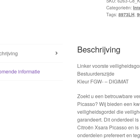
SKU:
6263-C8_K
Categorieën:
Int
Tags:
8973LH
,
9
Beschrijving
hrijving
Linker voorste veilighei
omende informatie
Bestuurderszijde
Kleur FGW- – DIGIMAT
Zoekt u een betrouwbare ve
Picasso? Wij bieden een kwal
veiligheidsgordel die veilig
garandeert. Dit onderdeel i
Citroën Xsara Picasso en is 
onderdelen prefereert en tege