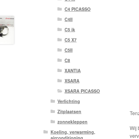
C4 PICASSO
C4II
C5 ik
C5 X7
C5II
C8
XANTIA
XSARA
XSARA PICASSO
Verlichting
Zitplaatsen
Tenz
zonnekleppen
Wij 
Koeling, verwarming,
verv
airconditioning