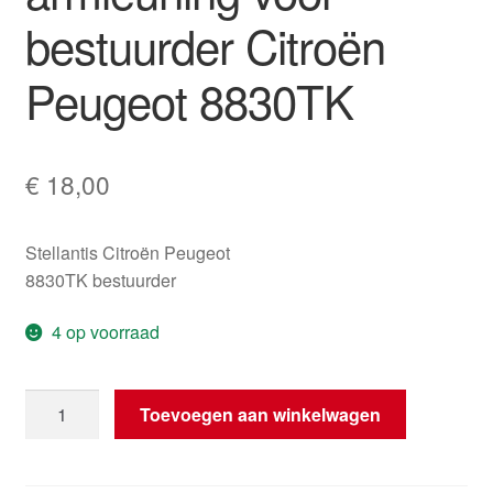
bestuurder Citroën
Peugeot 8830TK
€
18,00
Stellantis Citroën Peugeot
8830TK bestuurder
4 op voorraad
Mechanisme
Toevoegen aan winkelwagen
van
de
armleuning