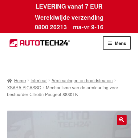
LEVERING vanaf 7 EUR
Wereldwijde verzending
0800 26213
ma-vr 9-16
Skip
Skip
Menu
to
to
navigation
content
Home
Afdruk
Home
Interieur
Armleuningen en hoofdsteunen
XSARA PICASSO
Mechanisme van de armleuning voor
Algemene voorwaarden
bestuurder Citroën Peugeot 8830TK
Betalingen
Contact
🔍