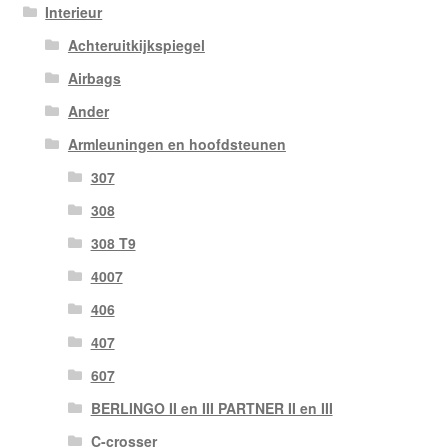
Interieur
Achteruitkijkspiegel
Airbags
Ander
Armleuningen en hoofdsteunen
307
308
308 T9
4007
406
407
607
BERLINGO II en III PARTNER II en III
C-crosser