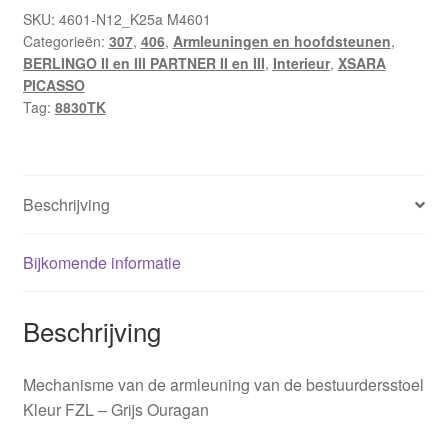
voor
SKU:
4601-N12_K25a M4601
Categorieën:
307
,
406
,
Armleuningen en hoofdsteunen
,
bestuurder
BERLINGO II en III PARTNER II en III
,
Interieur
,
XSARA
Citroën
PICASSO
Peugeot
Tag:
8830TK
8830TK
aantal
Beschrijving
Bijkomende informatie
Beschrijving
Mechanisme van de armleuning van de bestuurdersstoel
Kleur FZL – Grijs Ouragan