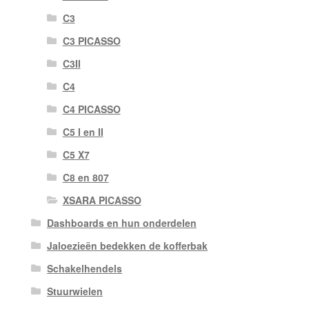
C3
C3 PICASSO
C3II
C4
C4 PICASSO
C5 I en II
C5 X7
C8 en 807
XSARA PICASSO
Dashboards en hun onderdelen
Jaloezieën bedekken de kofferbak
Schakelhendels
Stuurwielen