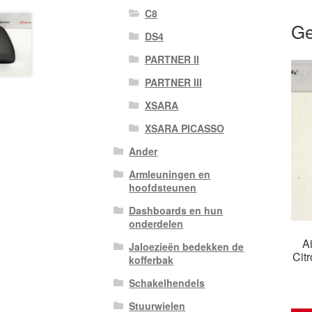
C8
Ge
DS4
PARTNER II
PARTNER III
XSARA
XSARA PICASSO
Ander
Armleuningen en
hoofdsteunen
Dashboards en hun
onderdelen
A
Jaloezieën bedekken de
Cit
kofferbak
Schakelhendels
Stuurwielen