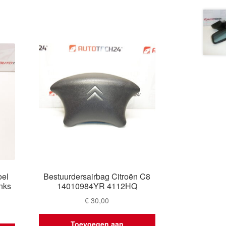
oel
Bestuurdersairbag Citroën C8
nks
14010984YR 4112HQ
€
30,00
Toevoegen aan