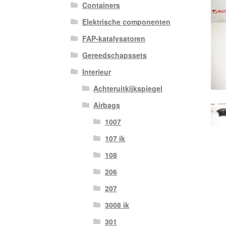
Containers
Elektrische componenten
FAP-katalysatoren
Gereedschapssets
Interieur
Achteruitkijkspiegel
Airbags
1007
107 ik
108
206
207
3008 ik
301