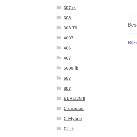
307 ik
308
Besc
308 T9
4007
Bijk
406
407
5008 ik
607
807
BERLIJN II
C-crosser
C-Elysée
C1 ik