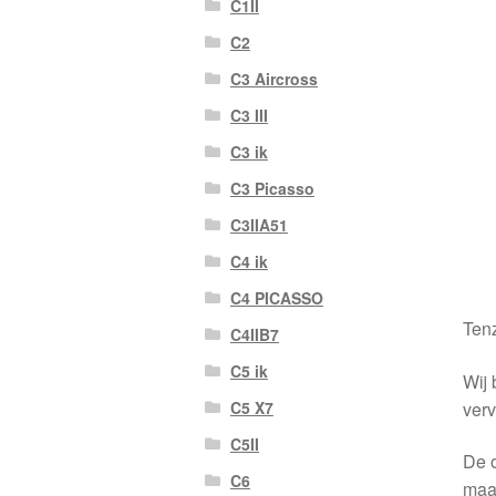
C1II
C2
C3 Aircross
C3 III
C3 ik
C3 Picasso
C3IIA51
C4 ik
C4 PICASSO
Tenz
C4IIB7
C5 ik
Wij 
verv
C5 X7
C5II
De o
C6
maa