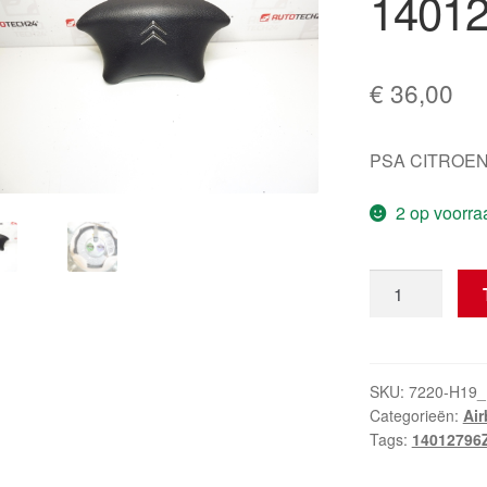
1401
€
36,00
PSA CITROEN
2 op voorra
Stuurairbag
Citroën
C8
14012796ZD
4112NR
SKU:
7220-H19_
Categorieën:
Ai
aantal
Tags:
14012796