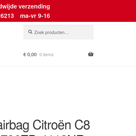
dwijde verzending
26213
ma-vr 9-16
Zoeken
Zoeken
naar:
€
0,00
0 items
airbag Citroën C8