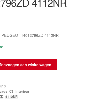
2796ZD 4112NR
 PEUGEOT 14012796ZD 4112NR
ad
Toevoegen aan winkelwagen
K10
rbags
,
C8
,
Interieur
ZD
,
4112NR