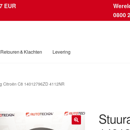
 7 EUR
Werel
0800 
Retouren & Klachten
Levering
ingen
Contact
Kassa
Klachten
Klachtenprocedure
Levering
ag Citroën C8 14012796ZD 4112NR
dwijde verzending
Winkelwagen
Stuur
🔍