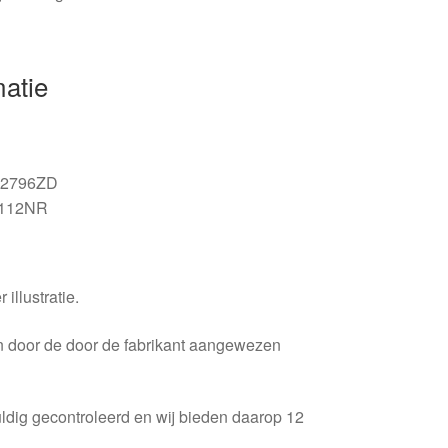
matie
2796ZD
112NR
 illustratie.
en door de door de fabrikant aangewezen
ldig gecontroleerd en wij bieden daarop 12