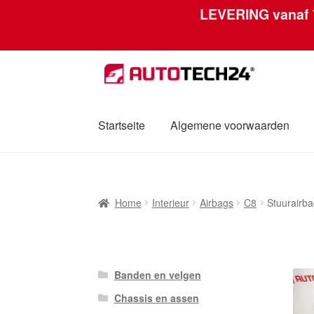
LEVERING vanaf
Skip
Skip
to
to
navigation
content
Startseite
Algemene voorwaarden
Home
Afdruk
Algemene voorwaarden
Betal
Home
Interieur
Airbags
C8
Stuurairb
Mijn account
Over ons
Privacybeleid
Werel
Banden en velgen
Chassis en assen