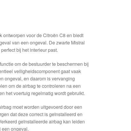
ek ontworpen voor de Citroën C8 en biedt
geval van een ongeval. De zwarte Mistral
perfect bij het interieur past.
 functie om de bestuurder te beschermen bij
sentieel veiligheidscomponent gaat vaak
een ongeval, en daarom is vervanging
olen om de airbag te controleren na een
dien het voertuig regelmatig wordt gebruikt.
airbag moet worden uitgevoerd door een
rgen dat deze correct is geïnstalleerd en
Verkeerd geïnstalleerde airbag kan leiden
j een ongeval.