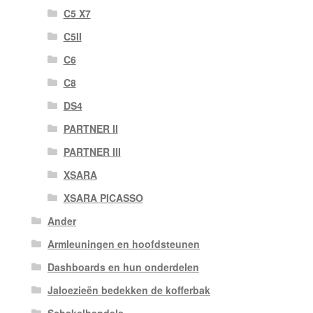
C5 X7
C5II
C6
C8
DS4
PARTNER II
PARTNER III
XSARA
XSARA PICASSO
Ander
Armleuningen en hoofdsteunen
Dashboards en hun onderdelen
Jaloezieën bedekken de kofferbak
Schakelhendels