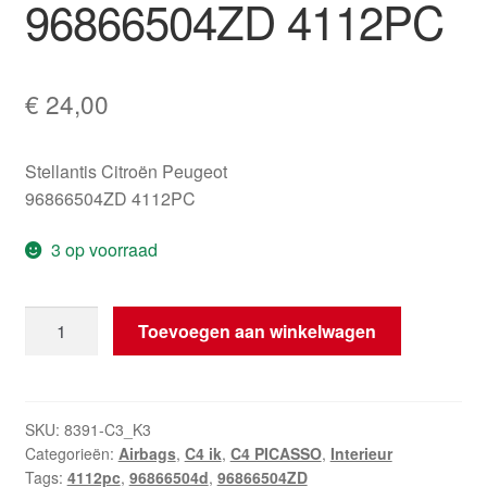
96866504ZD 4112PC
€
24,00
Stellantis Citroën Peugeot
96866504ZD 4112PC
3 op voorraad
Stuurairbag
Toevoegen aan winkelwagen
Citroën
C4
Picasso
96866504ZD
SKU:
8391-C3_K3
Categorieën:
Airbags
,
C4 ik
,
C4 PICASSO
,
Interieur
4112PC
Tags:
4112pc
,
96866504d
,
96866504ZD
aantal