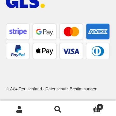
©
A24 Deutschland
-
Datenschutz-Bestimmungen
0
Zoeken
Zoeken
naar: