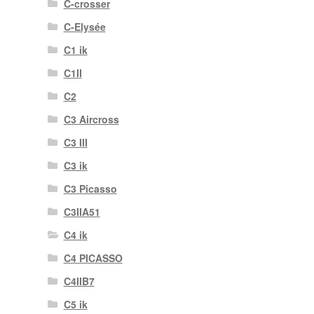
C-crosser
C-Elysée
C1 ik
C1II
C2
C3 Aircross
C3 III
C3 ik
C3 Picasso
C3IIA51
C4 ik
C4 PICASSO
C4IIB7
C5 ik