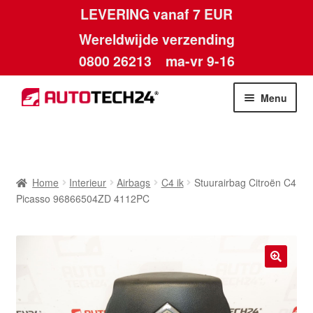
LEVERING vanaf 7 EUR
Wereldwijde verzending
0800 26213
ma-vr 9-16
Skip
Skip
Menu
to
to
navigation
content
Home
Afdruk
Home
Interieur
Airbags
C4 ik
Stuurairbag Citroën C4
Picasso 96866504ZD 4112PC
Algemene voorwaarden
Betalingen
🔍
Contact