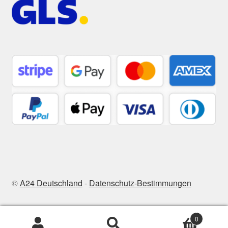
©
A24 Deutschland
-
Datenschutz-Bestimmungen
0
Zoeken
Zoeken