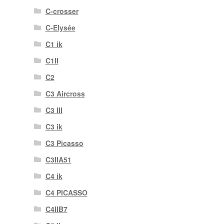
C-crosser
C-Elysée
C1 ik
C1II
C2
C3 Aircross
C3 III
C3 ik
C3 Picasso
C3IIA51
C4 ik
C4 PICASSO
C4IIB7