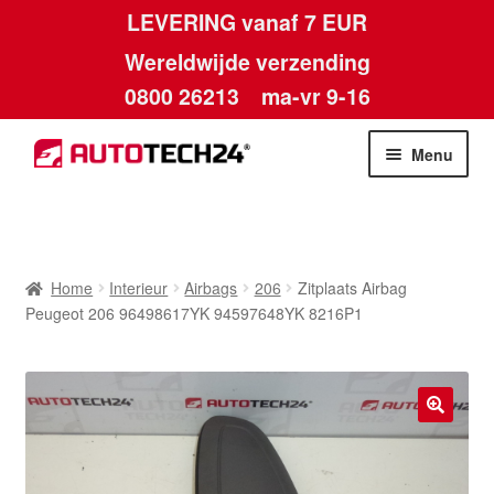
LEVERING vanaf 7 EUR
Wereldwijde verzending
0800 26213
ma-vr 9-16
Skip
Skip
Menu
to
to
navigation
content
Home
Afdruk
Home
Interieur
Airbags
206
Zitplaats Airbag
Peugeot 206 96498617YK 94597648YK 8216P1
Algemene voorwaarden
Betalingen
🔍
Contact