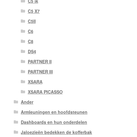
C5 ik
C5 X7
C5II
C6
C8
DS4
PARTNER II
PARTNER III
XSARA
XSARA PICASSO
Ander
Armleuningen en hoofdsteunen
Dashboards en hun onderdelen
Jaloezieën bedekken de kofferbak