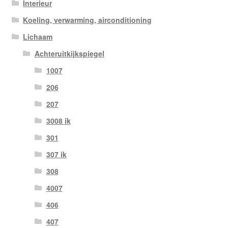
Interieur
Koeling, verwarming, airconditioning
Lichaam
Achteruitkijkspiegel
1007
206
207
3008 ik
301
307 ik
308
4007
406
407