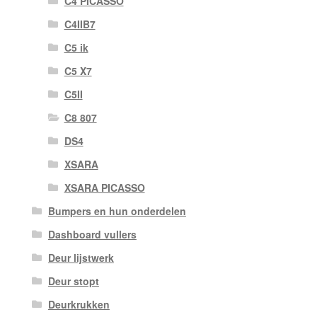
C4 PICASSO
C4IIB7
C5 ik
C5 X7
C5II
C8 807
DS4
XSARA
XSARA PICASSO
Bumpers en hun onderdelen
Dashboard vullers
Deur lijstwerk
Deur stopt
Deurkrukken