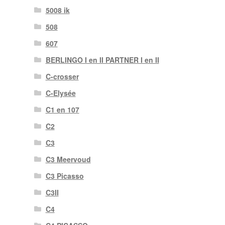
5008 ik
508
607
BERLINGO I en II PARTNER I en II
C-crosser
C-Elysée
C1 en 107
C2
C3
C3 Meervoud
C3 Picasso
C3II
C4