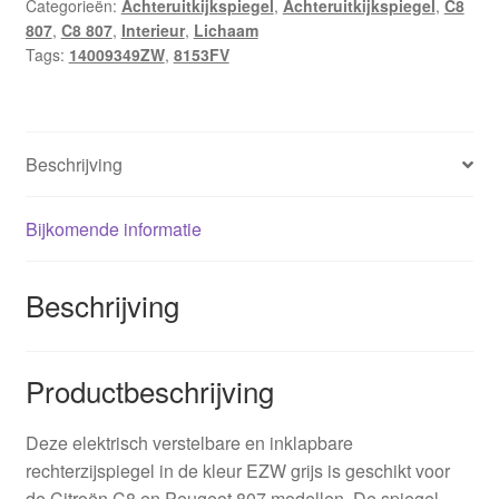
Categorieën:
Achteruitkijkspiegel
,
Achteruitkijkspiegel
,
C8
807
,
C8 807
,
Interieur
,
Lichaam
Tags:
14009349ZW
,
8153FV
Beschrijving
Bijkomende informatie
Beschrijving
Productbeschrijving
Deze elektrisch verstelbare en inklapbare
rechterzijspiegel in de kleur EZW grijs is geschikt voor
de Citroën C8 en Peugeot 807 modellen. De spiegel