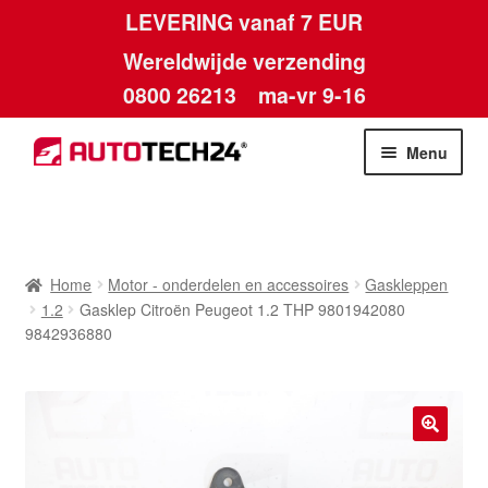
LEVERING vanaf 7 EUR
Wereldwijde verzending
0800 26213
ma-vr 9-16
Skip
Skip
Menu
to
to
navigation
content
Home
Afdruk
Home
Motor - onderdelen en accessoires
Gaskleppen
1.2
Gasklep Citroën Peugeot 1.2 THP 9801942080
Algemene voorwaarden
9842936880
Betalingen
Contact
🔍