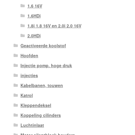
1.6 16V
1.6HDi
1.8i 1.8 16V en 2.0i 2.0 16V
2.0HDi
Geactiveerde koolstof
Hoofden
Injectie pomp. hoge druk
injecties
Kabelbanen, touwen
Katrol
Kleppendeksel
Koppeling cilinders
Luchtinlaat
Motor silentblock houders