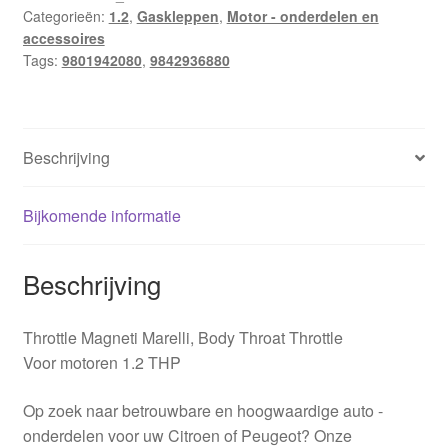
Categorieën:
1.2
,
Gaskleppen
,
Motor - onderdelen en
9801942080
accessoires
9842936880
Tags:
9801942080
,
9842936880
aantal
Beschrijving
Bijkomende informatie
Beschrijving
Throttle Magneti Marelli, Body Throat Throttle
Voor motoren 1.2 THP
Op zoek naar betrouwbare en hoogwaardige auto -
onderdelen voor uw Citroen of Peugeot? Onze