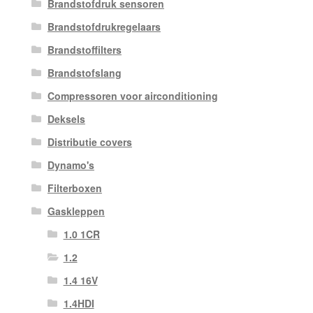
Brandstofdruk sensoren
Brandstofdrukregelaars
Brandstoffilters
Brandstofslang
Compressoren voor airconditioning
Deksels
Distributie covers
Dynamo's
Filterboxen
Gaskleppen
1.0 1CR
1.2
1.4 16V
1.4HDI