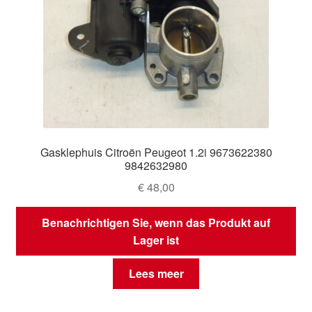
Gasklephuis Citroën Peugeot 1.2i 9673622380
9842632980
€
48,00
Benachrichtigen Sie, wenn das Produkt auf
Lager ist
Lees meer