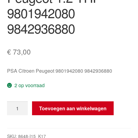
9801942080
9842936880
€
73,00
PSA Citroen Peugeot 9801942080 9842936880
2 op voorraad
Gasklep
Toevoegen aan winkelwagen
Citroën
Peugeot
1.2
THP
SKU:
8648-I15_K17