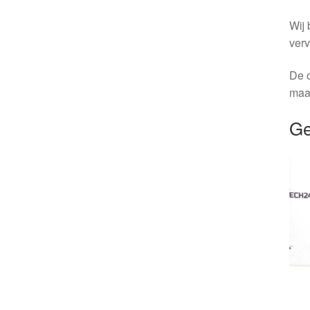
Wij 
verv
De o
maa
Ge