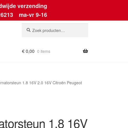
dwijde verzending
26213
ma-vr 9-16
Zoeken
Zoeken
naar:
€
0,00
0 items
ernatorsteun 1.8 16V 2.0 16V Citroën Peugeot
atorsteun 1.8 16V