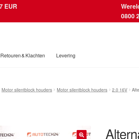
 7 EUR
Werel
0800 
Retouren & Klachten
Levering
ingen
Contact
Kassa
Klachten
Klachtenprocedure
Levering
Motor silentblock houders
Motor silentblock houders
2.0 16V
Alt
dwijde verzending
Winkelwagen
Altern