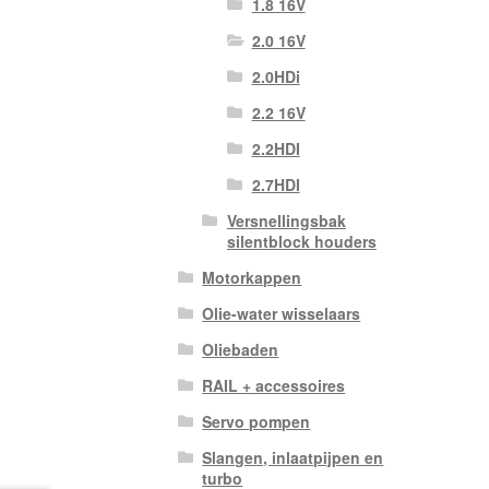
1.8 16V
2.0 16V
2.0HDi
2.2 16V
2.2HDI
2.7HDI
Versnellingsbak
silentblock houders
Motorkappen
Olie-water wisselaars
Oliebaden
RAIL + accessoires
Servo pompen
Slangen, inlaatpijpen en
turbo