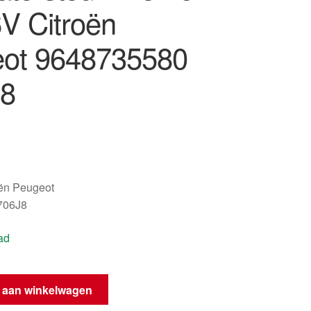
6V Citroën
ot 9648735580
8
oën Peugeot
706J8
ad
 aan winkelwagen