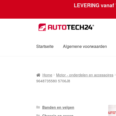
LEVERING vanaf
Skip
Skip
to
to
navigation
content
Startseite
Algemene voorwaarden
Home
Afdruk
Algemene voorwaarden
Betal
Home
Motor - onderdelen en accessoires
Mijn account
Over ons
Privacybeleid
Werel
9648735580 5706J8
Banden en velgen
Chassis en assen