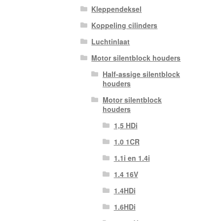
Kleppendeksel
Koppeling cilinders
Luchtinlaat
Motor silentblock houders
Half-assige silentblock
houders
Motor silentblock
houders
1,5 HDi
1.0 1CR
1.1i en 1.4i
1.4 16V
1.4HDi
1.6HDi