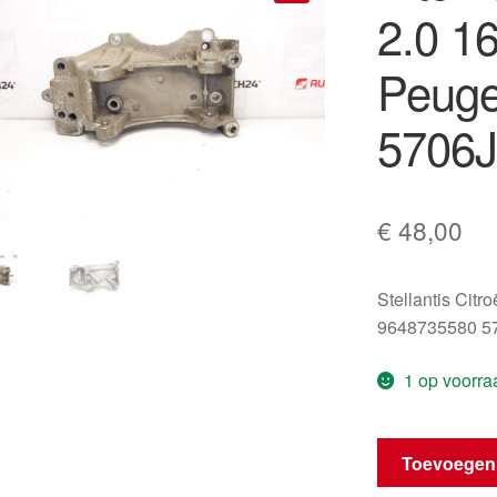
2.0 1
🔍
Peuge
5706J
€
48,00
Stellantis Citr
9648735580 5
1 op voorra
Alternatorsteun
Toevoegen
1.8