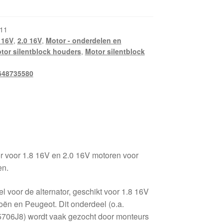
11
 16V
,
2.0 16V
,
Motor - onderdelen en
tor silentblock houders
,
Motor silentblock
648735580
or voor 1.8 16V en 2.0 16V motoren voor
en.
 voor de alternator, geschikt voor 1.8 16V
oën en Peugeot. Dit onderdeel (o.a.
5706J8) wordt vaak gezocht door monteurs