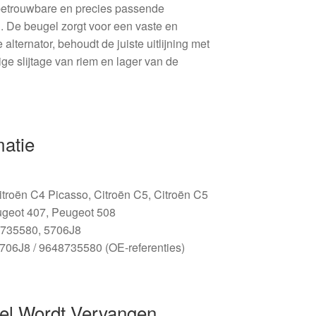
 betrouwbare en precies passende
. De beugel zorgt voor een vaste en
alternator, behoudt de juiste uitlijning met
ige slijtage van riem en lager van de
matie
itroën C4 Picasso, Citroën C5, Citroën C5
ugeot 407, Peugeot 508
735580, 5706J8
706J8 / 9648735580 (OE-referenties)
el Wordt Vervangen