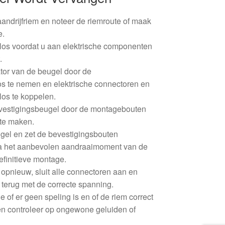
aandrijfriem en noteer de riemroute of maak
e.
 los voordat u aan elektrische componenten
.
tor van de beugel door de
os te nemen en elektrische connectoren en
los te koppelen.
evestigingsbeugel door de montagebouten
 te maken.
gel en zet de bevestigingsbouten
na het aanbevolen aandraaimoment van de
definitieve montage.
 opnieuw, sluit alle connectoren aan en
m terug met de correcte spanning.
 of er geen speling is en of de riem correct
 en controleer op ongewone geluiden of