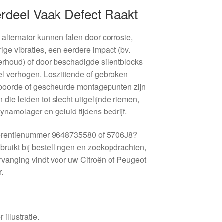
rdeel Vaak Defect Raakt
alternator kunnen falen door corrosie,
ge vibraties, een eerdere impact (bv.
derhoud) of door beschadigde silentblocks
el verhogen. Loszittende of gebroken
boorde of gescheurde montagepunten zijn
ie leiden tot slecht uitgelijnde riemen,
ynamolager en geluid tijdens bedrijf.
eferentienummer 9648735580 of 5706J8?
uikt bij bestellingen en zoekopdrachten,
ervanging vindt voor uw Citroën of Peugeot
.
 illustratie.