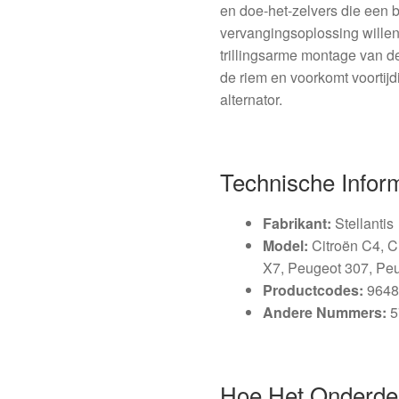
en doe-het-zelvers die een
vervangingsoplossing willen
trillingsarme montage van de 
de riem en voorkomt voortijd
alternator.
Technische Infor
Fabrikant:
Stellantis
Model:
Citroën C4, C
X7, Peugeot 307, Pe
Productcodes:
9648
Andere Nummers:
5
Hoe Het Onderde