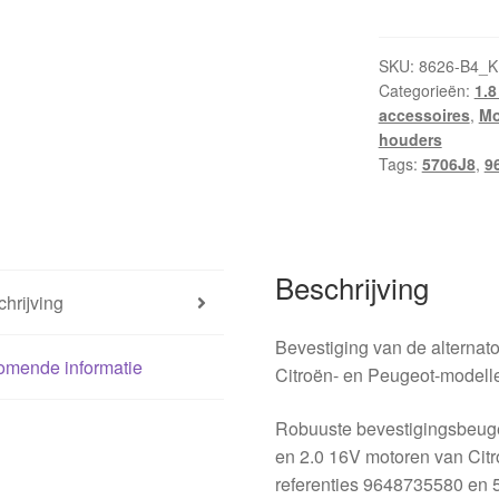
16V
2.0
16V
SKU:
8626-B4_K
Categorieën:
1.8
Citroën
accessoires
,
Mo
Peugeot
houders
9648735580
Tags:
5706J8
,
9
5706J8
aantal
Beschrijving
hrijving
Bevestiging van de alternat
omende informatie
Citroën- en Peugeot-modell
Robuuste bevestigingsbeugel
en 2.0 16V motoren van Citr
referenties 9648735580 en 