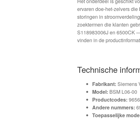
Het onderdeel is geschikt v
ervaren doe-het-zelvers die
storingen in stroomverdeling,
zoektermen die klanten geb
S118983006J en 6500CK — da
vinden in de productinformat
Technische infor
Fabrikant:
Siemens
Model:
BSM L06-00
Productcodes:
9656
Andere nummers:
6
Toepasselijke model