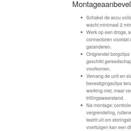
Montageaanbevel
Schakel de accu volle
wacht minimaal 2 minu
Werk op een droge, s
connectoren voordat u
garanderen.
Ontgrendel borgclips 
geschikt gereedscha
voorkomen.
Vervang de unit en sl
bevestigingsclips ter
werking niet, maar ve
trillingsweerstand.
Na montage: controleer
vergrendeling, ruiten
testrit uit om storing
voertuigen kan een di