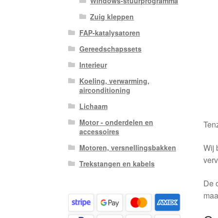
Windows-stuurprogramma
Zuig kleppen
FAP-katalysatoren
Gereedschapssets
Interieur
Koeling, verwarming,
airconditioning
Lichaam
Motor - onderdelen en
Tenz
accessoires
Wij 
Motoren, versnellingsbakken
verv
Trekstangen en kabels
De o
maa