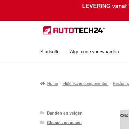
LEVERING vanaf
Skip
Skip
to
to
navigation
content
Startseite
Algemene voorwaarden
Home
Afdruk
Algemene voorwaarden
Betal
Home
Elektrische componenten
Besturi
Mijn account
Over ons
Privacybeleid
Werel
Banden en velgen
Chassis en assen