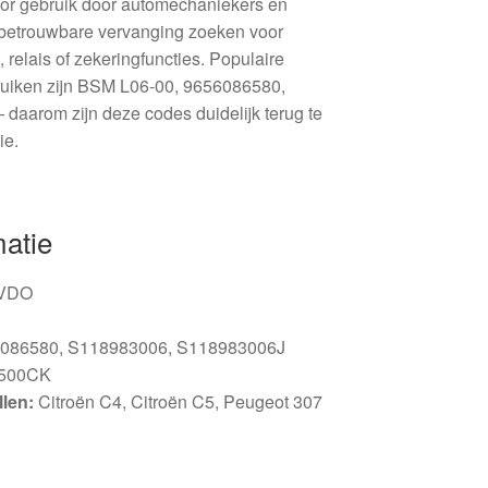
oor gebruik door automechaniekers en
 betrouwbare vervanging zoeken voor
 relais of zekeringfuncties. Populaire
ruiken zijn BSM L06-00, 9656086580,
arom zijn deze codes duidelijk terug te
ie.
matie
 VDO
086580, S118983006, S118983006J
500CK
len:
Citroën C4, Citroën C5, Peugeot 307