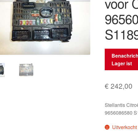
voor 
9656
S118
Benachrich
Lager ist
€
242,00
Stellantis Citr
9656086580 S
Uitverkocht