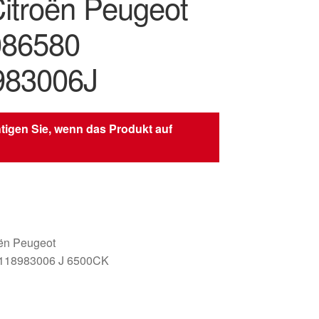
Citroën Peugeot
086580
983006J
tigen Sie, wenn das Produkt auf
oën Peugeot
118983006 J 6500CK