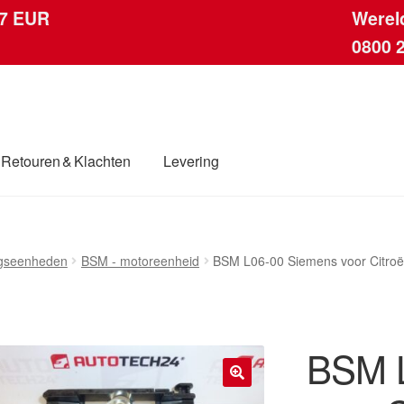
 7 EUR
Werel
0800 
Retouren & Klachten
Levering
ingen
Contact
Kassa
Klachten
Klachtenprocedure
Levering
ngseenheden
BSM - motoreenheid
BSM L06-00 Siemens voor Citro
dwijde verzending
Winkelwagen
BSM L
🔍