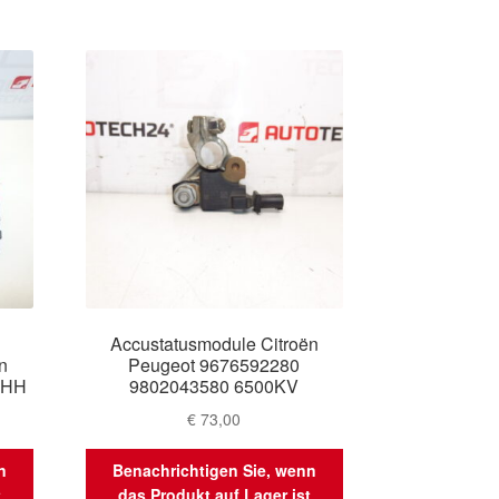
Accustatusmodule Citroën
n
Peugeot 9676592280
0HH
9802043580 6500KV
€
73,00
n
Benachrichtigen Sie, wenn
t
das Produkt auf Lager ist