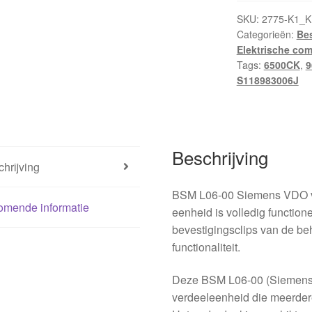
SKU:
2775-K1_
Categorieën:
Be
Elektrische co
Tags:
6500CK
,
9
S118983006J
Beschrijving
hrijving
BSM L06-00 Siemens VDO vo
omende informatie
eenheid is volledig function
bevestigingsclips van de be
functionaliteit.
Deze BSM L06-00 (Siemens 
verdeeleenheid die meerdere