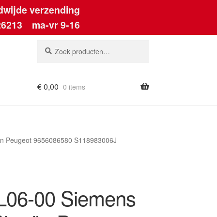
dwijde verzending
26213
ma-vr 9-16
Zoeken
Zoeken
naar:
€
0,00
0 items
ën Peugeot 9656086580 S118983006J
06-00 Siemens