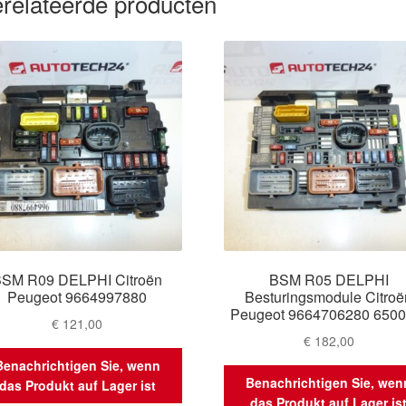
relateerde producten
SM R09 DELPHI Citroën
BSM R05 DELPHI
Peugeot 9664997880
Besturingsmodule Citroë
Peugeot 9664706280 650
€
121,00
€
182,00
Benachrichtigen Sie, wenn
Benachrichtigen Sie, wen
das Produkt auf Lager ist
das Produkt auf Lager is