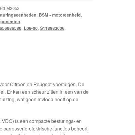
KR3 M2052
sturingseenheden
,
BSM - motoreenheid
,
mponenten
656086580
,
L06-00
,
S118983006
,
or Citroën en Peugeot-voertuigen. De
eel. Er kan een scheur zitten in een van de
huizing, wat geen invloed heeft op de
VDO) is een compacte besturings- en
 carrosserie-elektrische functies beheert.