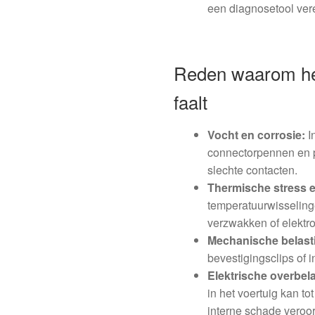
een diagnosetool verei
Reden waarom het
faalt
Vocht en corrosie:
I
connectorpennen en p
slechte contacten.
Thermische stress 
temperatuurwisselin
verzwakken of elektr
Mechanische belast
bevestigingsclips of 
Elektrische overbela
in het voertuig kan t
interne schade veroo