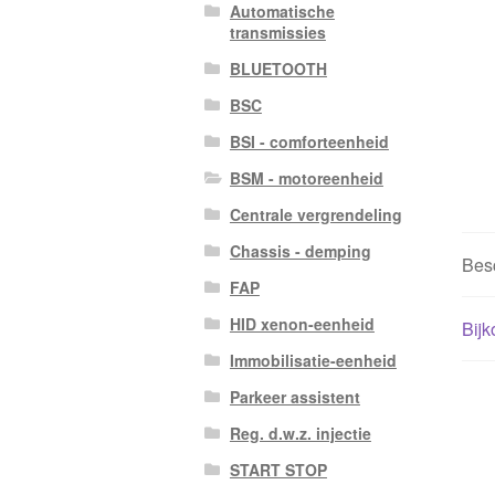
Automatische
transmissies
BLUETOOTH
BSC
BSI - comforteenheid
BSM - motoreenheid
Centrale vergrendeling
Chassis - demping
Besc
FAP
HID xenon-eenheid
Bijk
Immobilisatie-eenheid
Parkeer assistent
Reg. d.w.z. injectie
START STOP