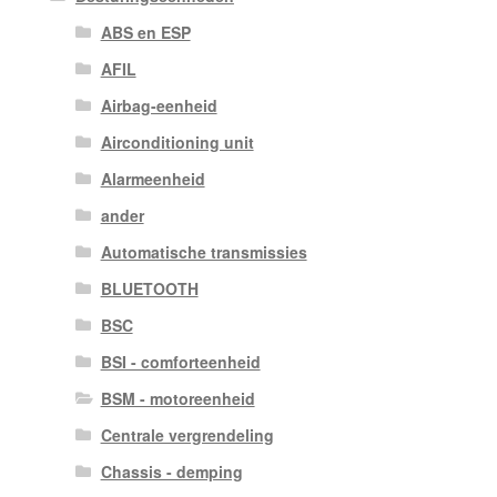
ABS en ESP
AFIL
Airbag-eenheid
Airconditioning unit
Alarmeenheid
ander
Automatische transmissies
BLUETOOTH
BSC
BSI - comforteenheid
BSM - motoreenheid
Centrale vergrendeling
Chassis - demping