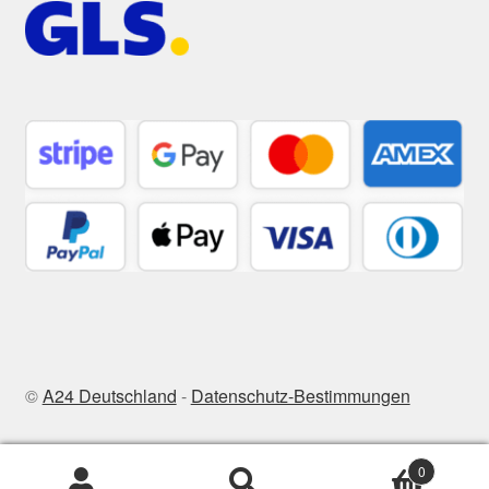
©
A24 Deutschland
-
Datenschutz-Bestimmungen
0
Zoeken
Zoeken