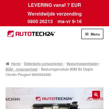
LEVERING vanaf 7 EUR
Wereldwijde verzending
0800 26213
ma-vr 9-16
Skip
Skip
Menu
to
to
navigation
content
Home
Afdruk
Home
Elektrische componenten
Besturingseenheden
BSM - motoreenheid
Besturingsmodule BSM B3 Delphi
Algemene voorwaarden
Citroën Peugeot 9650664080
Betalingen
Contact
🔍