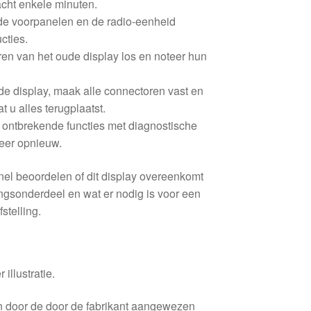
acht enkele minuten.
 de voorpanelen en de radio-eenheid
cties.
en van het oude display los en noteer hun
de display, maak alle connectoren vast en
t u alles terugplaatst.
r ontbrekende functies met diagnostische
leer opnieuw.
nel beoordelen of dit display overeenkomt
gsonderdeel en wat er nodig is voor een
stelling.
 illustratie.
en door de door de fabrikant aangewezen