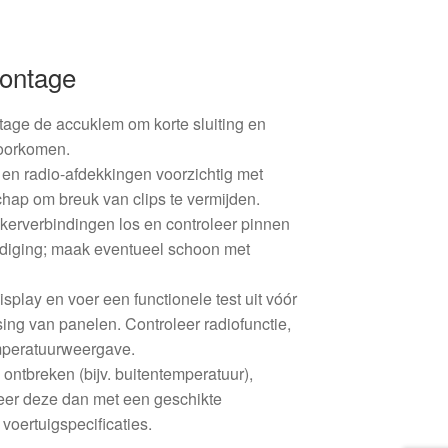
montage
age de accuklem om korte sluiting en
voorkomen.
 en radio-afdekkingen voorzichtig met
hap om breuk van clips te vermijden.
kkerverbindingen los en controleer pinnen
adiging; maak eventueel schoon met
splay en voer een functionele test uit vóór
sing van panelen. Controleer radiofunctie,
mperatuurweergave.
 ontbreken (bijv. buitentemperatuur),
eer deze dan met een geschikte
voertuigspecificaties.