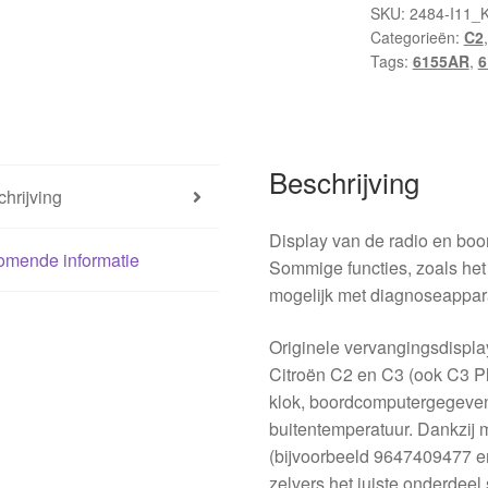
en
SKU:
2484-I11_
Categorieën:
C2
C3
Tags:
6155AR
,
6
9647409477
6155GJ
aantal
Beschrijving
hrijving
Display van de radio en boo
omende informatie
Sommige functies, zoals het
mogelijk met diagnoseappar
Originele vervangingsdispla
Citroën C2 en C3 (ook C3 Plur
klok, boordcomputergegevens
buitentemperatuur. Dankzij
(bijvoorbeeld 9647409477 e
zelvers het juiste onderdeel