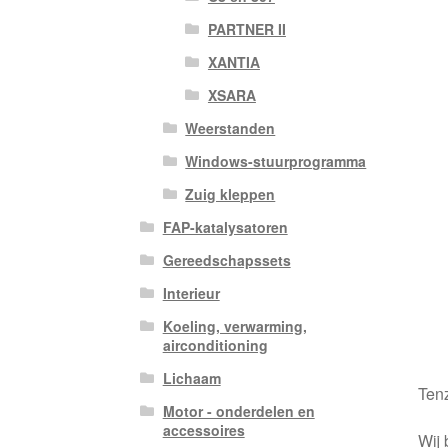
PARTNER II
XANTIA
XSARA
Weerstanden
Windows-stuurprogramma
Zuig kleppen
FAP-katalysatoren
Gereedschapssets
Interieur
Koeling, verwarming,
airconditioning
Lichaam
Tenz
Motor - onderdelen en
accessoires
Wij 