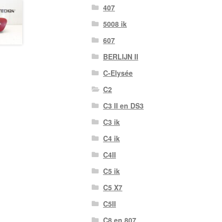
407
5008 ik
607
BERLIJN II
C-Elysée
C2
C3 II en DS3
C3 ik
C4 ik
C4II
C5 ik
C5 X7
C5II
C8 en 807