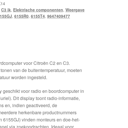
K14
,
C3 ik
,
Elektrische componenten
,
Weergave
155GJ
,
6155R0
,
6155T4
,
9647409477
rdcomputer voor Citroën C2 en C3.
 tonen van de buitentemperatuur, moeten
atuur worden ingesteld.
y geschikt voor radio en boordcomputer in
iel). Dit display toont radio-informatie,
 en, indien geactiveerd, de
 meerdere herkenbare productnummers
n 6155GJ) vinden monteurs en doe-het-
 snel via zoekopdrachten. Ideaal voor