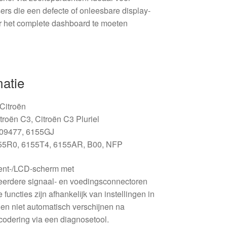
rs die een defecte of onleesbare display-
r het complete dashboard te moeten
matie
 Citroën
troën C3, Citroën C3 Pluriel
409477, 6155GJ
55R0, 6155T4, 6155AR, B00, NFP
ent-/LCD-scherm met
meerdere signaal- en voedingsconnectoren
functies zijn afhankelijk van instellingen in
en niet automatisch verschijnen na
 codering via een diagnosetool.