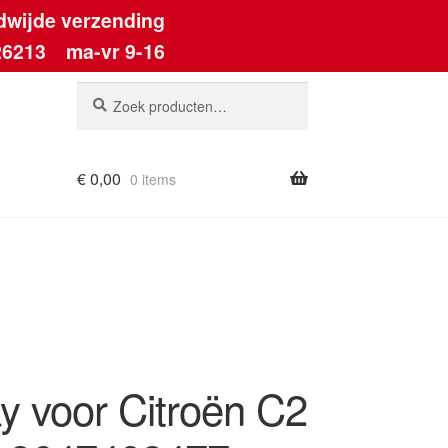
dwijde verzending
26213
ma-vr 9-16
Zoeken
Zoeken
naar:
€
0,00
0 items
y voor Citroën C2