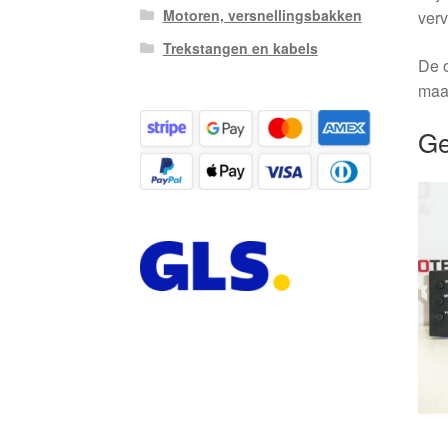
Motoren, versnellingsbakken
verv
Trekstangen en kabels
De o
maa
Ge