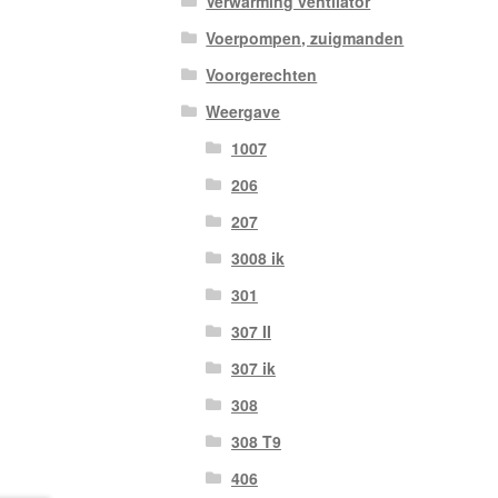
Verwarming ventilator
Voerpompen, zuigmanden
Voorgerechten
Weergave
1007
206
207
3008 ik
301
307 II
307 ik
308
308 T9
406