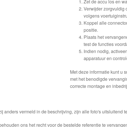
Zet de accu los en w
Verwijder zorgvuldig
volgens voertuiginstru
Koppel alle connector
positie.
Plaats het vervangen
test de functies voorda
Indien nodig, activee
apparatuur en contro
Met deze informatie kunt u s
met het benodigde vervangin
correcte montage en inbedrijf
ij anders vermeld in de beschrijving, zijn alle foto's uitsluitend ter
behouden ons het recht voor de bestelde referentie te vervang