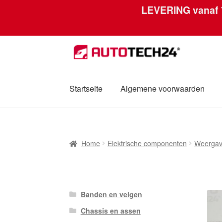
LEVERING vanaf
Skip
Skip
to
to
navigation
content
Startseite
Algemene voorwaarden
Home
Afdruk
Algemene voorwaarden
Betal
Home
Elektrische componenten
Weerga
Mijn account
Over ons
Privacybeleid
Werel
Banden en velgen
Chassis en assen