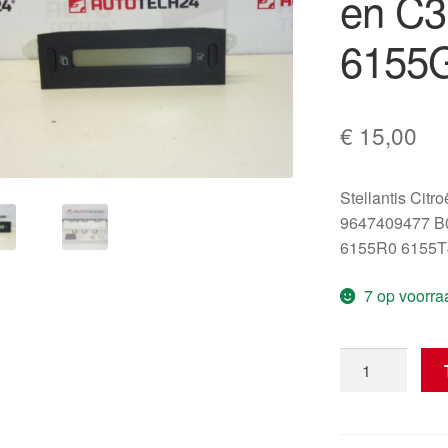
en C3
6155
€
15,00
Stellantis Citr
9647409477 B
6155R0 6155T
7 op voorra
Display
voor
Citroën
C2