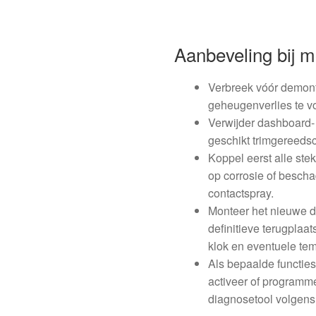
Aanbeveling bij 
Verbreek vóór demont
geheugenverlies te 
Verwijder dashboard-
geschikt trimgereedsc
Koppel eerst alle ste
op corrosie of besch
contactspray.
Monteer het nieuwe di
definitieve terugplaat
klok en eventuele te
Als bepaalde functies
activeer of programm
diagnosetool volgens 