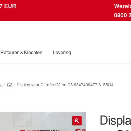
 7 EUR
Werel
0800 
Retouren & Klachten
Levering
ingen
Contact
Kassa
Klachten
Klachtenprocedure
Levering
ve
C2
Display voor Citroën C2 en C3 9647409477 6155GJ
dwijde verzending
Winkelwagen
Displa
🔍