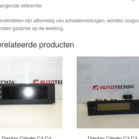
angende referentie.
nderdelen zijn afkomstig van schadevoertuigen, worden zorgvu
nden garantie op de werking.
relateerde producten
Display Citroën C2 C3
Display Citroën C2 C3