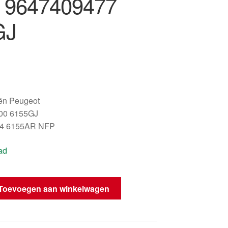
 9647409477
GJ
oën Peugeot
00 6155GJ
4 6155AR NFP
ad
Toevoegen aan winkelwagen